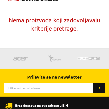
CIJENA:
OD
NAN KM
DO
NAN KM
Nema proizvoda koji zadovoljavaju
kriterije pretrage.
Prijavite se na newsletter
Brza dostava na sve adrese u BiH