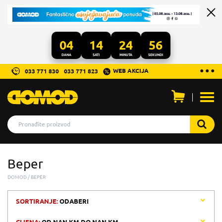
04
14
24
56
DANA
SATI
MINUTA
SEKUNDI
...
● ● ●
WEB AKCIJA
033 771 830
033 771 823
Otvo
men
Beper
DOMOD
BEPER
SORTIRANJE:
ODABERI