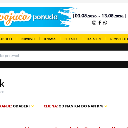
 OUTLET
NOVOSTI
O NAMA
LOKACIJE
KATALOZI
NEWSLETTE
ck
ICK
RANJE:
ODABERI
CIJENA:
OD
NAN KM
DO
NAN KM