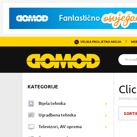
VELIKA PROLJETNA AKCIJA
WEB
Cli
KATEGORIJE
DOMOD
CL
Bijela tehnika
SORTI
Ugradbena tehnika
Televizori, AV oprema