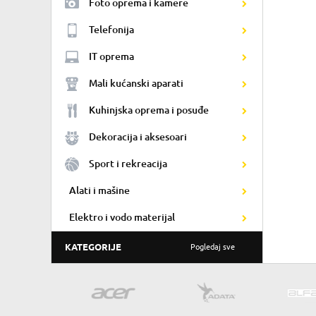
Foto oprema i kamere
Telefonija
IT oprema
Mali kućanski aparati
Kuhinjska oprema i posuđe
Dekoracija i aksesoari
Sport i rekreacija
Alati i mašine
Elektro i vodo materijal
KATEGORIJE
Pogledaj sve