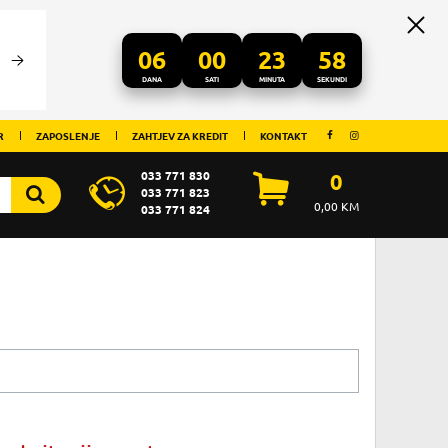
06
00
23
58
DANA
SATI
MINUTA
SEKUNDI
R
ZAPOSLENJE
ZAHTJEV ZA KREDIT
KONTAKT
033 771 830
0
033 771 823
0,00
KM
033 771 824