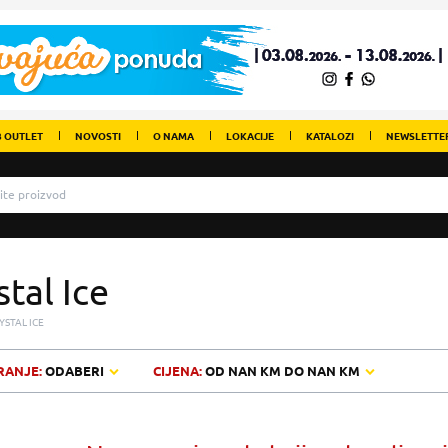
 OUTLET
NOVOSTI
O NAMA
LOKACIJE
KATALOZI
NEWSLETTE
stal Ice
YSTAL ICE
RANJE:
ODABERI
CIJENA:
OD
NAN KM
DO
NAN KM