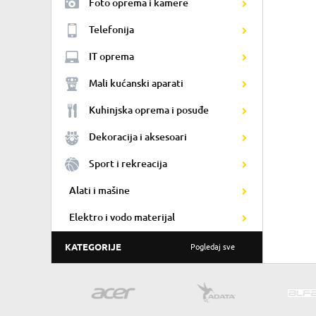
Foto oprema i kamere
Telefonija
IT oprema
Mali kućanski aparati
Kuhinjska oprema i posuđe
Dekoracija i aksesoari
Sport i rekreacija
Alati i mašine
Elektro i vodo materijal
KATEGORIJE
Pogledaj sve