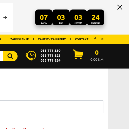
07
03
03
24
DANA
SATI
MINUTA
SEKUNDI
R
ZAPOSLENJE
ZAHTJEV ZA KREDIT
KONTAKT
033 771 830
0
033 771 823
0,00
KM
033 771 824