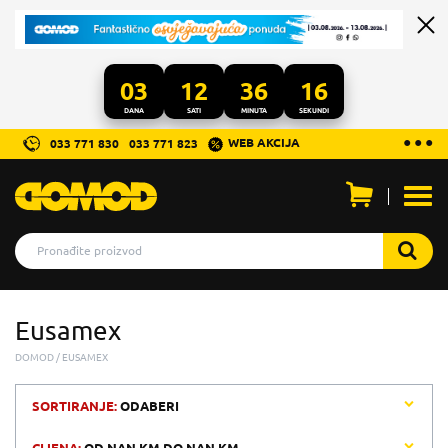
03
12
36
16
DANA
SATI
MINUTA
SEKUNDI
...
● ● ●
WEB AKCIJA
033 771 830
033 771 823
Otvo
men
Eusamex
DOMOD
EUSAMEX
SORTIRANJE:
ODABERI