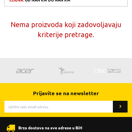
CIJENA:
OD
NAN KM
DO
NAN KM
Nema proizvoda koji zadovoljavaju
kriterije pretrage.
Prijavite se na newsletter
Brza dostava na sve adrese u BiH