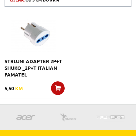
CIJENA:
OD
5 KM
DO
6 KM
STRUJNI ADAPTER 2P+T
SHUKO _2P+T ITALIAN
FAMATEL
5,50
KM