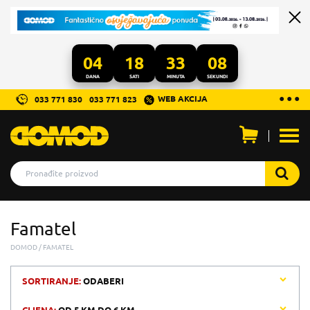
04
18
33
08
DANA
SATI
MINUTA
SEKUNDI
...
● ● ●
WEB AKCIJA
033 771 830
033 771 823
Otvo
men
Famatel
DOMOD
FAMATEL
SORTIRANJE:
ODABERI