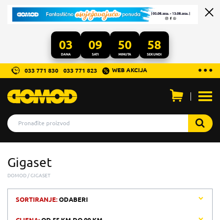
03
09
50
58
DANA
SATI
MINUTA
SEKUNDI
...
● ● ●
WEB AKCIJA
033 771 830
033 771 823
Otvo
men
Gigaset
DOMOD
GIGASET
SORTIRANJE:
ODABERI