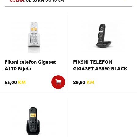
CIJENA:
OD
55 KM
DO
90 KM
Fiksni telefon Gigaset
FIKSNI TELEFON
A170 Bijela
GIGASET AS690 BLACK
55,00
KM
89,90
KM