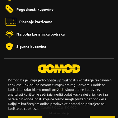
Pogodnosti kupovine
Plaćanje karticama
Najbolja korisnička podrška
Sigurna kupovina
Domod.ba je unaprijedio politiku privatnosti i korištenja takozvanih
PRATITE NAS
cookiesa u skladu sa novom europskom regulativom. Cookiese
koristimo kako bismo mogli pružati uslugu online kupovine,
analizirati korištenje sadržaja, nuditi oglašivačka rješenja, kao i za
ostale funkcionalnosti koje ne bismo mogli pružati bez cookiesa.
Daljnjim korištenjem online prodavnice domod.ba pristajete na
Copyright © 2026. DOMOD.
korištenje cookiesa.
Uslovi korištenja
.