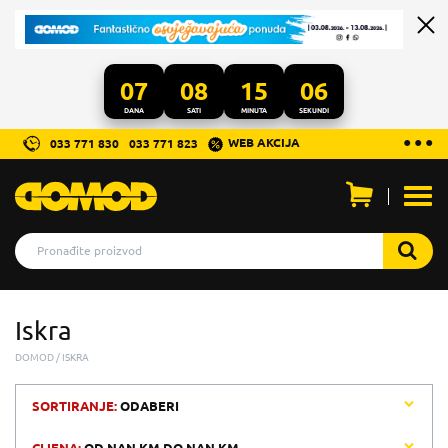
07
08
15
06
DANA
SATI
MINUTA
SEKUNDI
...
● ● ●
WEB AKCIJA
033 771 830
033 771 823
Otvo
men
Iskra
DOMOD
ISKRA
SORTIRANJE:
ODABERI