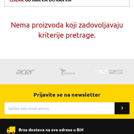
CIJENA:
OD
NAN KM
DO
NAN KM
Nema proizvoda koji zadovoljavaju
kriterije pretrage.
Prijavite se na newsletter
Brza dostava na sve adrese u BiH