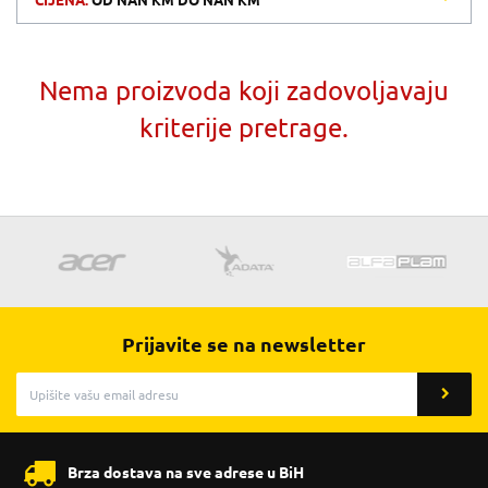
CIJENA:
OD
NAN KM
DO
NAN KM
Nema proizvoda koji zadovoljavaju
kriterije pretrage.
Prijavite se na newsletter
Brza dostava na sve adrese u BiH