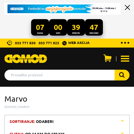
07
00
39
47
DANA
SATI
MINUTA
SEKUNDI
...
● ● ●
WEB AKCIJA
033 771 830
033 771 823
Otvo
men
Marvo
DOMOD
MARVO
SORTIRANJE:
ODABERI