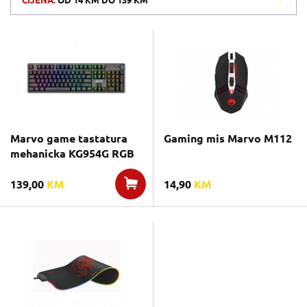
CIJENA:
OD
14 KM
DO
139 KM
Marvo game tastatura
Gaming mis Marvo M112
mehanicka KG954G RGB
139,00
KM
14,90
KM