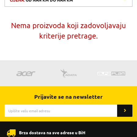
CIJENA:
OD
NAN KM
DO
NAN KM
Nema proizvoda koji zadovoljavaju
kriterije pretrage.
Prijavite se na newsletter
Brza dostava na sve adrese u BiH