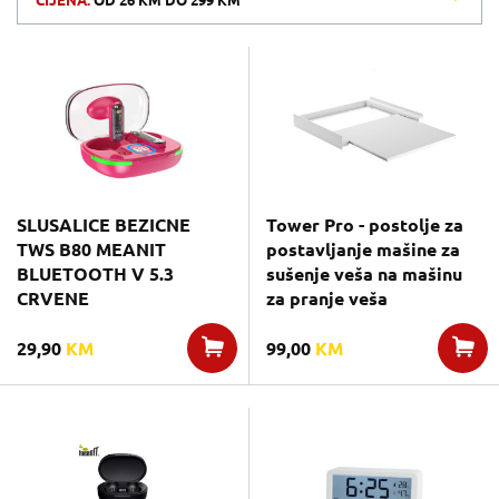
CIJENA:
OD
26 KM
DO
299 KM
SLUSALICE BEZICNE
Tower Pro - postolje za
TWS B80 MEANIT
postavljanje mašine za
BLUETOOTH V 5.3
sušenje veša na mašinu
CRVENE
za pranje veša
29,90
KM
99,00
KM