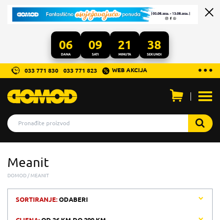
06
09
21
38
DANA
SATI
MINUTA
SEKUNDI
...
● ● ●
WEB AKCIJA
033 771 830
033 771 823
Otvo
men
Meanit
DOMOD
MEANIT
SORTIRANJE:
ODABERI