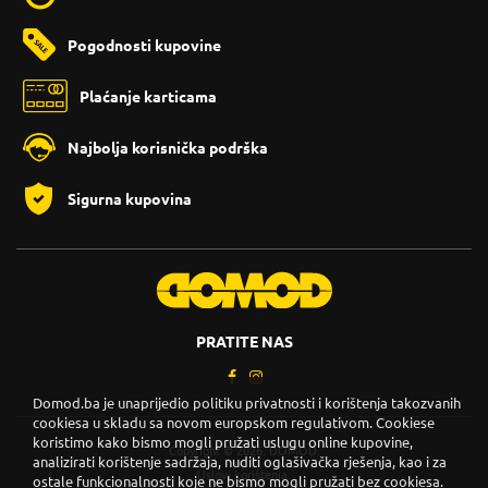
Pogodnosti kupovine
Plaćanje karticama
Najbolja korisnička podrška
Sigurna kupovina
PRATITE NAS
Domod.ba je unaprijedio politiku privatnosti i korištenja takozvanih
cookiesa u skladu sa novom europskom regulativom. Cookiese
koristimo kako bismo mogli pružati uslugu online kupovine,
Copyright © 2026. DOMOD.
analizirati korištenje sadržaja, nuditi oglašivačka rješenja, kao i za
Uslovi korištenja
.
ostale funkcionalnosti koje ne bismo mogli pružati bez cookiesa.