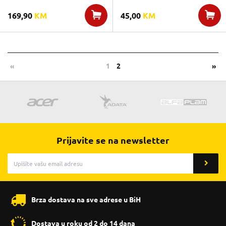
169,90
KM
45,00
KM
«
1
2
»
Prijavite se na newsletter
Brza dostava na sve adrese u BiH
Dostava u roku od 2 do 14 dana