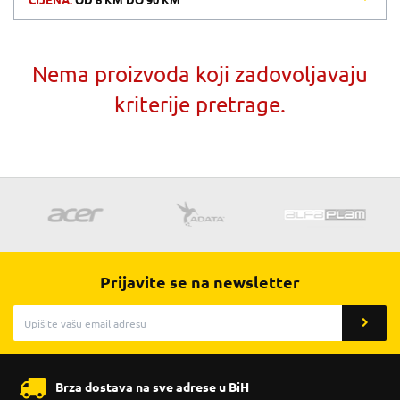
CIJENA:
OD
6 KM
DO
90 KM
Nema proizvoda koji zadovoljavaju
kriterije pretrage.
Prijavite se na newsletter
Brza dostava na sve adrese u BiH