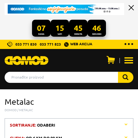
07
15
45
46
DANA
SATI
MINUTA
SEKUNDI
...
● ● ●
WEB AKCIJA
033 771 830
033 771 823
Otvo
men
Metalac
DOMOD
METALAC
SORTIRANJE:
ODABERI