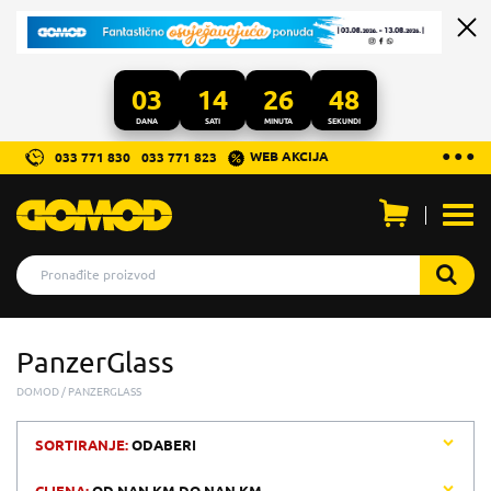
03
14
26
48
DANA
SATI
MINUTA
SEKUNDI
...
● ● ●
WEB AKCIJA
033 771 830
033 771 823
Otvo
men
PanzerGlass
DOMOD
PANZERGLASS
SORTIRANJE:
ODABERI