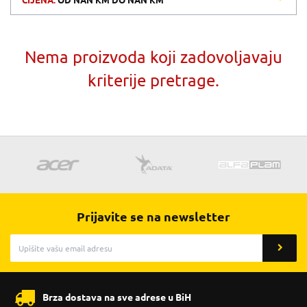
CIJENA:
OD
NAN KM
DO
NAN KM
Nema proizvoda koji zadovoljavaju
kriterije pretrage.
Prijavite se na newsletter
Brza dostava na sve adrese u BiH