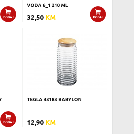
VODA 6_1 210 ML
32,50
KM
DODAJ
DODAJ
7
TEGLA 43183 BABYLON
12,90
KM
DODAJ