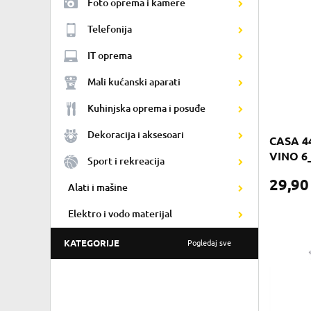
Foto oprema i kamere
Telefonija
IT oprema
Mali kućanski aparati
Kuhinjska oprema i posuđe
Dekoracija i aksesoari
CASA 4
VINO 6
Sport i rekreacija
29,9
Alati i mašine
Elektro i vodo materijal
KATEGORIJE
Pogledaj sve