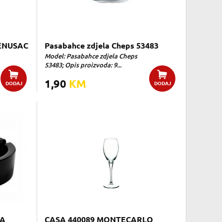
JENUSAC
Pasabahce zdjela Cheps 53483
Model: Pasabahce zdjela Cheps
53483; Opis proizvoda: 9...
1,90
KM
DODAJ
DODAJ
NA
CASA 440089 MONTECARLO