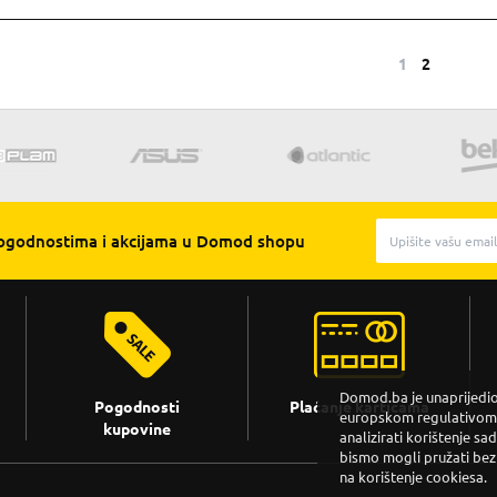
1
2
pogodnostima i akcijama u Domod shopu
Domod.ba je unaprijedio 
Pogodnosti
Plaćanje karticama
europskom regulativom. 
kupovine
analizirati korištenje sa
bismo mogli pružati bez
na korištenje cookiesa.