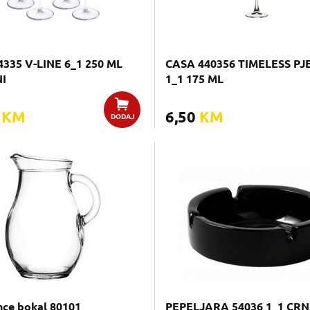
335 V-LINE 6_1 250 ML
CASA 440356 TIMELESS P
I
1_1 175 ML
0
KM
6,50
KM
DODAJ
ce bokal 80101
PEPELJARA 54036 1_1 CR