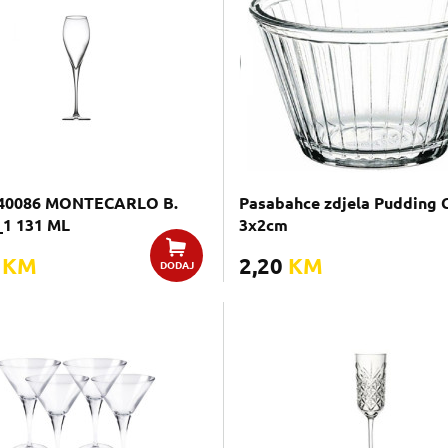
40086 MONTECARLO B.
Pasabahce zdjela Pudding 
_1 131 ML
3x2cm
0
KM
2,20
KM
DODAJ