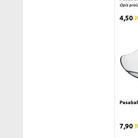
Opis proiz
4,50
Pasabah
7,90