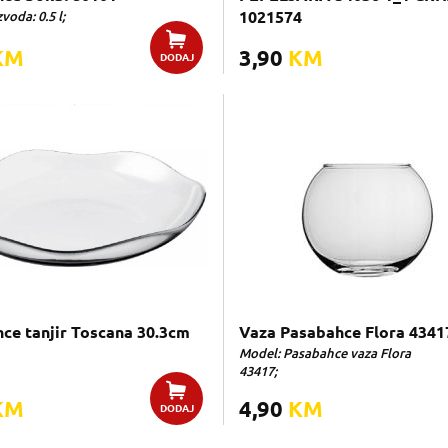
voda: 0.5 l;
1021574
KM
3,90
KM
DODAJ
ce tanjir Toscana 30.3cm
Vaza Pasabahce Flora 4341
Model: Pasabahce vaza Flora
43417;
KM
4,90
KM
DODAJ