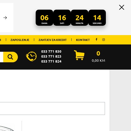
06
16
24
14
DANA
SATI
MINUTA
SEKUNDI
R
ZAPOSLENJE
ZAHTJEV ZA KREDIT
KONTAKT
033 771 830
0
033 771 823
0,00
KM
033 771 824