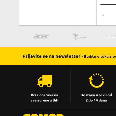
«
Prijavite se na newsletter
- Budite u toku s 
Brza dostava na
Dostava u roku od
sve adrese u BiH
2 do 14 dana