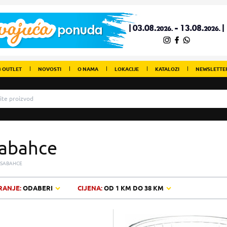
 OUTLET
NOVOSTI
O NAMA
LOKACIJE
KATALOZI
NEWSLETTE
abahce
SABAHCE
RANJE:
ODABERI
CIJENA:
OD
1 KM
DO
38 KM