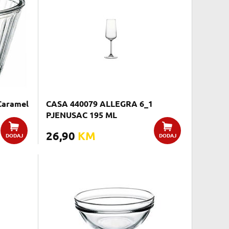
Caramel
CASA 440079 ALLEGRA 6_1
PJENUSAC 195 ML
26,90
KM
DODAJ
DODAJ