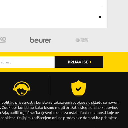
»
PRIJAVI SE
politiku privatnosti i korištenja takozvanih cookiesa u skladu sa novom
Najbolja korisnička
Sigurna kupovina
Cookiese koristimo kako bismo mogli pružati uslugu online kupovine,
podrška
držaja, nuditi oglašivačka rješenja, kao i za ostale funkcionalnosti koje ne
 cookiesa. Daljnjim korištenjem online prodavnice domod.ba pristajete