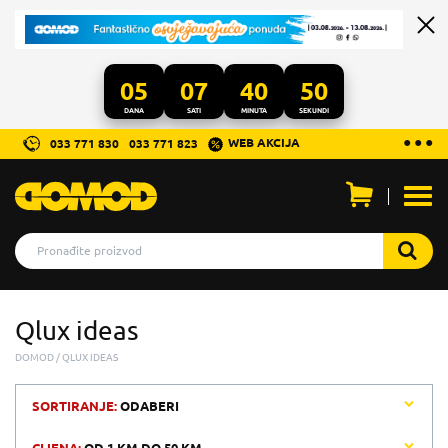
05
07
40
50
DANA
SATI
MINUTA
SEKUNDI
...
● ● ●
WEB AKCIJA
033 771 830
033 771 823
Otvo
men
Qlux ideas
DOMOD
QLUX IDEAS
SORTIRANJE:
ODABERI