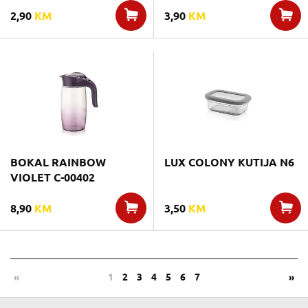
2,90
KM
3,90
KM
BOKAL RAINBOW
LUX COLONY KUTIJA N6
VIOLET C-00402
8,90
KM
3,50
KM
«
1
2
3
4
5
6
7
»