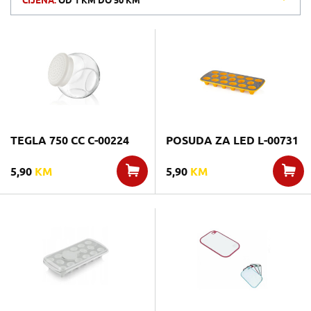
CIJENA:
OD
1 KM
DO
50 KM
TEGLA 750 CC C-00224
POSUDA ZA LED L-00731
5,90
KM
5,90
KM