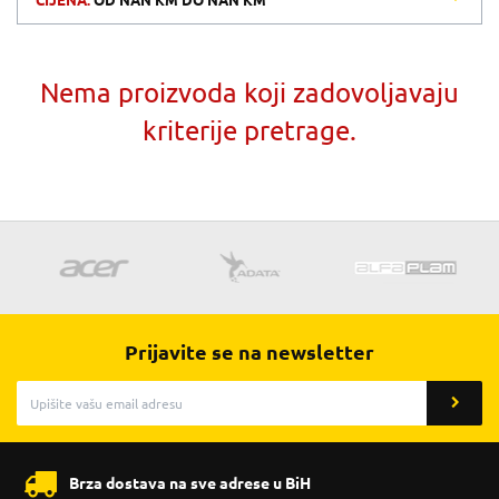
CIJENA:
OD
NAN KM
DO
NAN KM
Nema proizvoda koji zadovoljavaju
kriterije pretrage.
Prijavite se na newsletter
Brza dostava na sve adrese u BiH