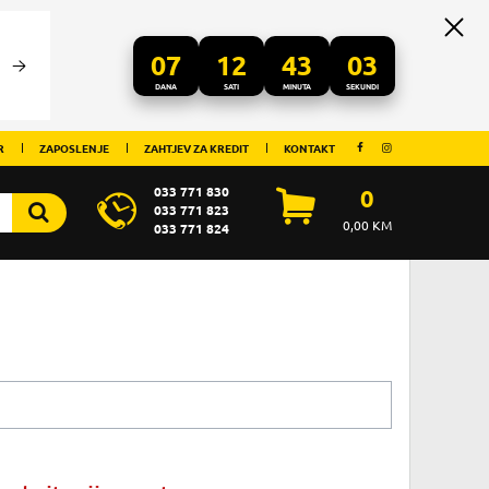
07
12
43
03
DANA
SATI
MINUTA
SEKUNDI
R
ZAPOSLENJE
ZAHTJEV ZA KREDIT
KONTAKT
033 771 830
0
033 771 823
0,00
KM
033 771 824