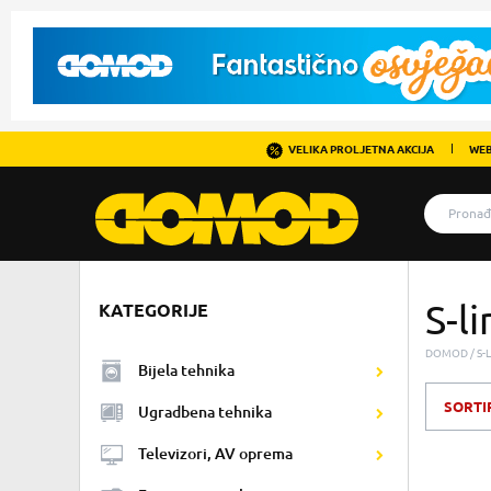
VELIKA PROLJETNA AKCIJA
WEB
S-li
KATEGORIJE
DOMOD
S-
Bijela tehnika
SORTI
Ugradbena tehnika
Televizori, AV oprema