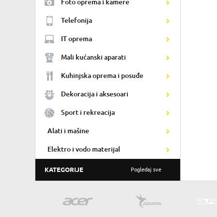
Foto oprema i kamere
Telefonija
IT oprema
Mali kućanski aparati
Kuhinjska oprema i posuđe
Dekoracija i aksesoari
Sport i rekreacija
Alati i mašine
Elektro i vodo materijal
KATEGORIJE
Pogledaj sve