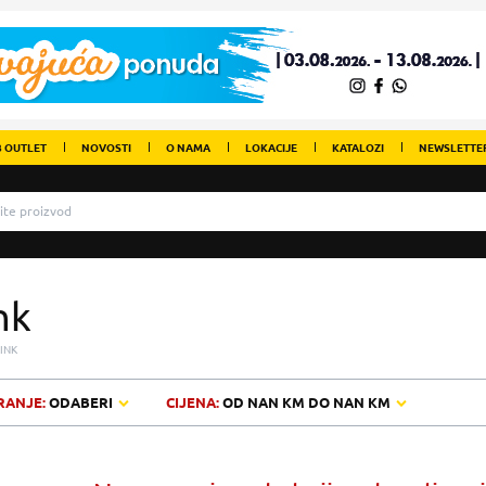
 OUTLET
NOVOSTI
O NAMA
LOKACIJE
KATALOZI
NEWSLETTE
nk
LINK
RANJE:
ODABERI
CIJENA:
OD
NAN KM
DO
NAN KM