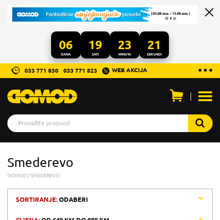
06
19
23
21
DANA
SATI
MINUTA
SEKUNDI
...
● ● ●
WEB AKCIJA
033 771 830
033 771 823
Otvo
men
Smederevo
DOMOD
SMEDEREVO
SORTIRANJE:
ODABERI