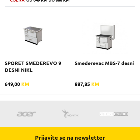
CIJENA:
OD
649 KM
DO
888 KM
SPORET SMEDEREVO 9
Smederevac MBS-7 desni
DESNI NIKL
649,00
KM
887,85
KM
Prijavite se na newsletter