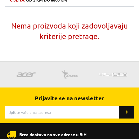
CIJENA:
OD
2 KM
DO
8800 KM
Nema proizvoda koji zadovoljavaju
kriterije pretrage.
Prijavite se na newsletter
Brza dostava na sve adrese u BiH