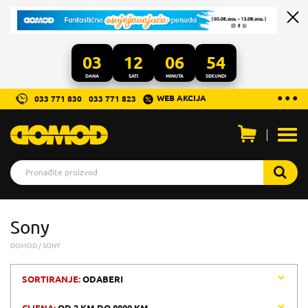
03
12
06
54
DANA
SATI
MINUTA
SEKUNDI
...
● ● ●
WEB AKCIJA
033 771 830
033 771 823
Otvo
men
Sony
DOMOD
SONY
SORTIRANJE:
ODABERI