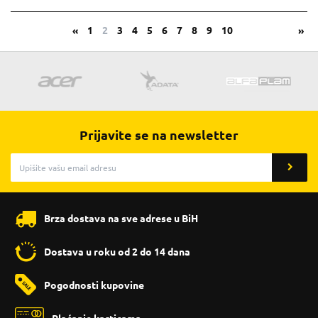
«
1
2
3
4
5
6
7
8
9
10
»
Prijavite se na newsletter
Brza dostava na sve adrese u BiH
Dostava u roku od 2 do 14 dana
Pogodnosti kupovine