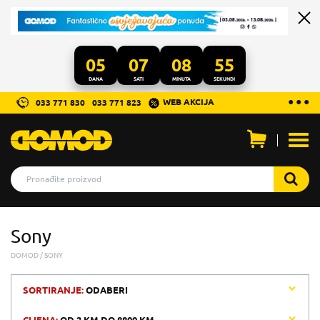
05
07
08
55
DANA
SATI
MINUTA
SEKUNDI
...
● ● ●
WEB AKCIJA
033 771 830
033 771 823
Otvo
men
Sony
DOMOD
SONY
SORTIRANJE:
ODABERI