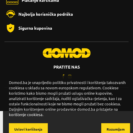
Plaćanje karticama
Najbolja korisnička podrška
Sigurna kupovina
PRATITE NAS
Domod.ba je unaprijedio politiku privatnosti i korištenja takozvanih
cookiesa u skladu sa novom europskom regulativom. Cookiese
koristimo kako bismo mogli pružati uslugu online kupovine,
Copyright © 2026. DOMOD.
analizirati korištenje sadržaja, nuditi oglašivačka rješenja, kao i za
Uslovi korištenja
.
ostale funkcionalnosti koje ne bismo mogli pružati bez cookiesa.
Daljnjim korištenjem online prodavnice domod.ba pristajete na
korištenje cookiesa.
Uslovi korištenja
Razumijem