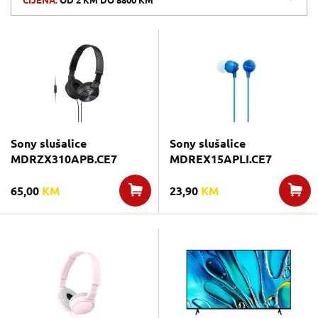
CIJENA:
OD
2 KM
DO
8800 KM
Sony slušalice
Sony slušalice
MDRZX310APB.CE7
MDREX15APLI.CE7
65,00
KM
23,90
KM