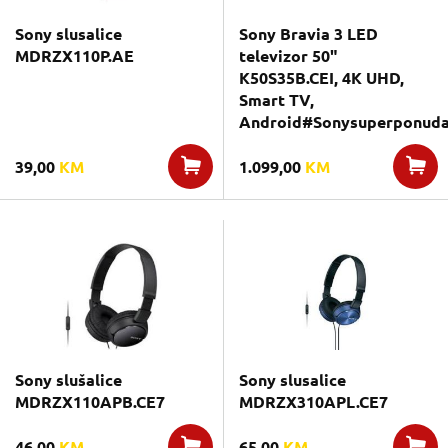
Sony slusalice
Sony Bravia 3 LED
MDRZX110P.AE
televizor 50"
K50S35B.CEI, 4K UHD,
Smart TV,
Android#Sonysuperponuda#
39,00
KM
1.099,00
KM
Sony slušalice
Sony slusalice
MDRZX110APB.CE7
MDRZX310APL.CE7
46,00
KM
65,00
KM