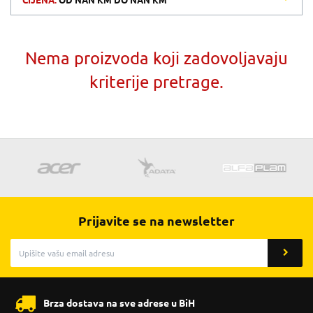
CIJENA:
OD
NAN KM
DO
NAN KM
Nema proizvoda koji zadovoljavaju
kriterije pretrage.
Prijavite se na newsletter
Brza dostava na sve adrese u BiH