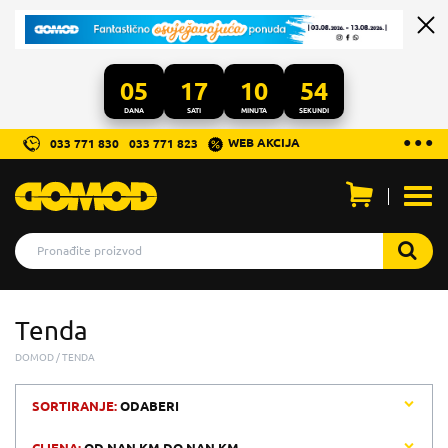
05
17
10
54
DANA
SATI
MINUTA
SEKUNDI
...
● ● ●
WEB AKCIJA
033 771 830
033 771 823
Otvo
men
Tenda
DOMOD
TENDA
SORTIRANJE:
ODABERI