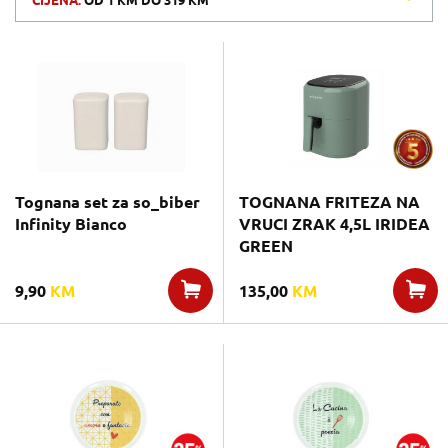
CIJENA:
OD
1 KM
DO
319 KM
Tognana set za so_biber
TOGNANA FRITEZA NA
Infinity Bianco
VRUCI ZRAK 4,5L IRIDEA
GREEN
9,90
KM
135,00
KM