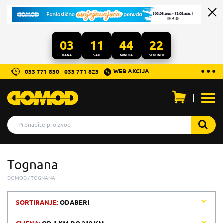
03
11
44
22
DANA
SATI
MINUTA
SEKUNDI
...
● ● ●
WEB AKCIJA
033 771 830
033 771 823
Otvo
men
Tognana
DOMOD
TOGNANA
SORTIRANJE:
ODABERI