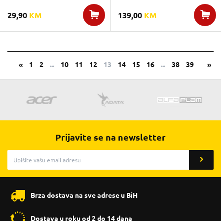
29,90
KM
139,00
KM
«
1
2
...
10
11
12
13
14
15
16
...
38
39
»
Prijavite se na newsletter
Brza dostava na sve adrese u BiH
Dostava u roku od 2 do 14 dana