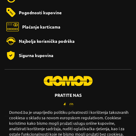
Pogodnosti kupovine
Plaćanje karticama
Najbolja korisnička podrška
Sigurna kupovina
PRATITE NAS
Domod.ba je unaprijedio politiku privatnosti i korištenja takozvanih
cookiesa u skladu sa novom europskom regulativom. Cookiese
koristimo kako bismo mogli pružati uslugu online kupovine,
Copyright © 2026. DOMOD.
analizirati korištenje sadržaja, nuditi oglašivačka rješenja, kao i za
Uslovi korištenja
.
ostale funkcionalnosti koje ne bismo mogli pružati bez cookiesa.