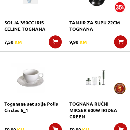
SOLJA 350CC IRIS
TANJIR ZA SUPU 22CM
CELINE TOGNANA
TOGNANA
7,50
KM
9,90
KM
Toganana set solja Polis
TOGNANA RUČNI
Circles 6_1
MIKSER 600W IRIDEA
GREEN
59,90
KM
59,90
KM