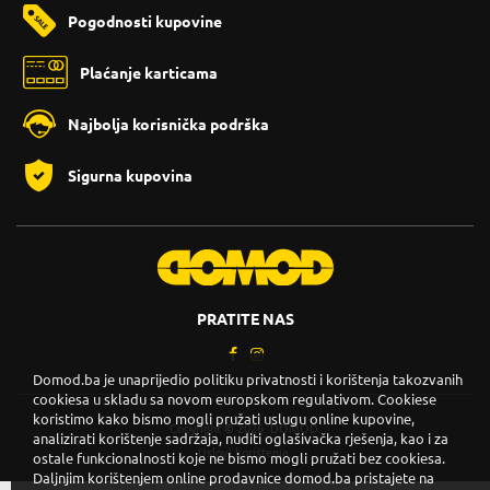
Pogodnosti kupovine
Plaćanje karticama
Najbolja korisnička podrška
Sigurna kupovina
PRATITE NAS
Domod.ba je unaprijedio politiku privatnosti i korištenja takozvanih
cookiesa u skladu sa novom europskom regulativom. Cookiese
koristimo kako bismo mogli pružati uslugu online kupovine,
Copyright © 2026. DOMOD.
analizirati korištenje sadržaja, nuditi oglašivačka rješenja, kao i za
Uslovi korištenja
.
ostale funkcionalnosti koje ne bismo mogli pružati bez cookiesa.
Daljnjim korištenjem online prodavnice domod.ba pristajete na