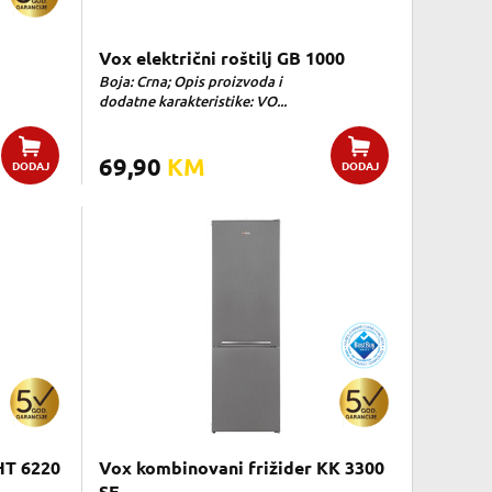
Vox električni roštilj GB 1000
Boja: Crna; Opis proizvoda i
dodatne karakteristike: VO...
69,90
KM
DODAJ
DODAJ
HT 6220
Vox kombinovani frižider KK 3300