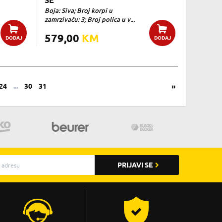
SE
Boja: Siva; Broj korpi u
zamrzivaču: 3; Broj polica u v...
579,00
KM
DODAJ
DODAJ
24
...
30
31
»
PRIJAVI SE