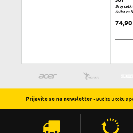
5U1
Broj cetki
četka za fe
74,9
Prijavite se na newsletter
- Budite u toku s 