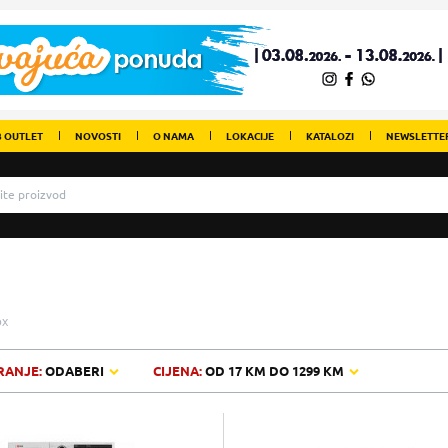
 OUTLET
NOVOSTI
O NAMA
LOKACIJE
KATALOZI
NEWSLETTE
OX
RANJE:
ODABERI
CIJENA:
OD
17 KM
DO
1299 KM