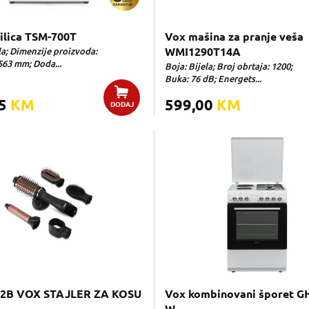
ilica TSM-700T
Vox mašina za pranje veša
la; Dimenzije proizvoda:
WMI1290T14A
63 mm; Doda...
Boja: Bijela; Broj obrtaja: 1200;
Buka: 76 dB; Energets...
05
KM
599,00
KM
DODAJ
2B VOX STAJLER ZA KOSU
Vox kombinovani šporet G