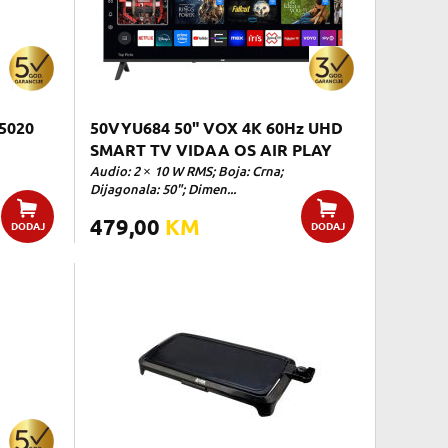
 5020
50VYU684 50" VOX 4K 60Hz UHD
SMART TV VIDAA OS AIR PLAY
Audio: 2 × 10 W RMS; Boja: Crna;
Dijagonala: 50"; Dimen...
479,00
KM
DODAJ
DODAJ