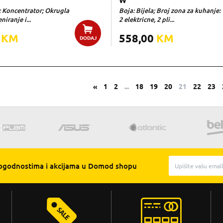
W
: Koncentrator; Okrugla
Boja: Bijela; Broj zona za kuhanje:
niranje i...
2 elektricne, 2 pli...
0
KM
558,00
KM
DODAJ
«
1
2
...
18
19
20
21
22
23
pogodnostima i akcijama u Domod shopu