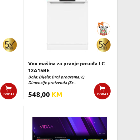
Vox mašina za pranje posuđa LC
12A15BE
Boja: Bijela; Broj programa: 6;
Dimenzije proizvoda (Sx...
548,00
KM
DODAJ
DODAJ