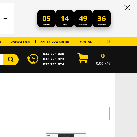
05
14
49
36
DANA
SATI
MINUTA
SEKUNDI
R
ZAPOSLENJE
ZAHTJEV ZA KREDIT
KONTAKT
033 771 830
0
033 771 823
0,00
KM
033 771 824