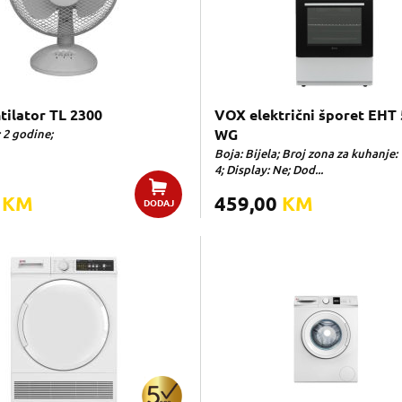
tilator TL 2300
VOX električni šporet EHT
 2 godine;
WG
Boja: Bijela; Broj zona za kuhanje:
4; Display: Ne; Dod...
0
KM
459,00
KM
DODAJ