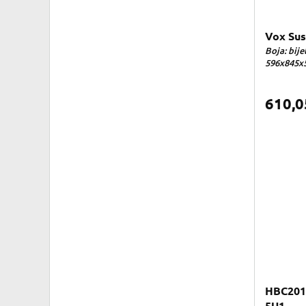
Vox Sus
Boja: bije
596x845x5
610,
HBC201