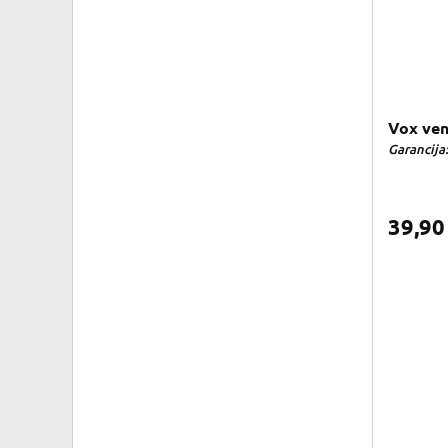
Vox ven
Garancija:
39,9