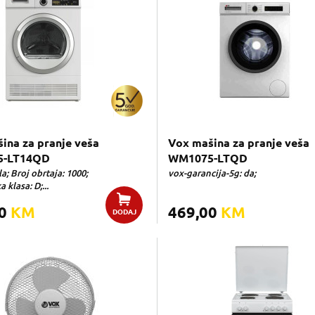
ina za pranje veša
Vox mašina za pranje veša
-LT14QD
WM1075-LTQD
la; Broj obrtaja: 1000;
vox-garancija-5g: da;
 klasa: D;...
00
KM
469,00
KM
DODAJ