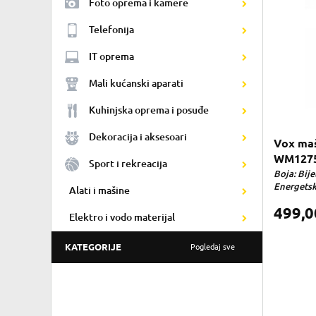
Foto oprema i kamere
Telefonija
IT oprema
Mali kućanski aparati
Kuhinjska oprema i posuđe
Dekoracija i aksesoari
Vox maš
WM1275
Sport i rekreacija
Boja: Bije
Energetska
Alati i mašine
499,
Elektro i vodo materijal
KATEGORIJE
Pogledaj sve