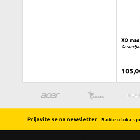
XO mas
Garancija:
105,
Prijavite se na newsletter
- Budite u toku s 