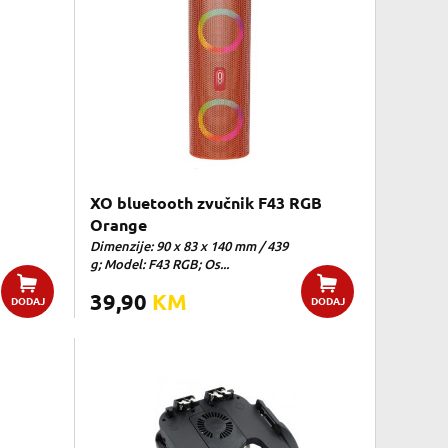
XO bluetooth zvučnik F43 RGB
Orange
Dimenzije: 90 x 83 x 140 mm / 439
g; Model: F43 RGB; Os...
39,90
KM
DODAJ
DODAJ