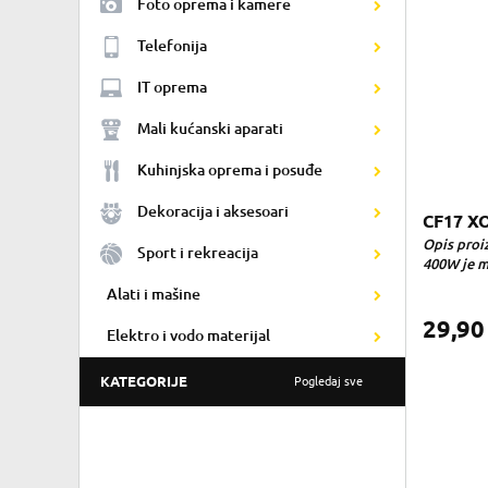
Foto oprema i kamere
Telefonija
IT oprema
Mali kućanski aparati
Kuhinjska oprema i posuđe
Dekoracija i aksesoari
CF17 X
Opis proi
Sport i rekreacija
400W je ma
Alati i mašine
29,9
Elektro i vodo materijal
KATEGORIJE
Pogledaj sve