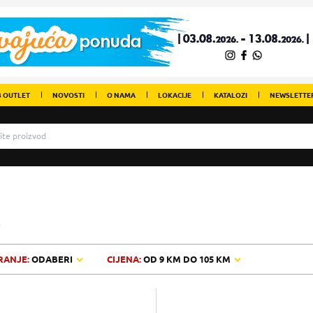
 OUTLET
NOVOSTI
O NAMA
LOKACIJE
KATALOZI
NEWSLETTE
O
RANJE:
ODABERI
CIJENA:
OD
9 KM
DO
105 KM