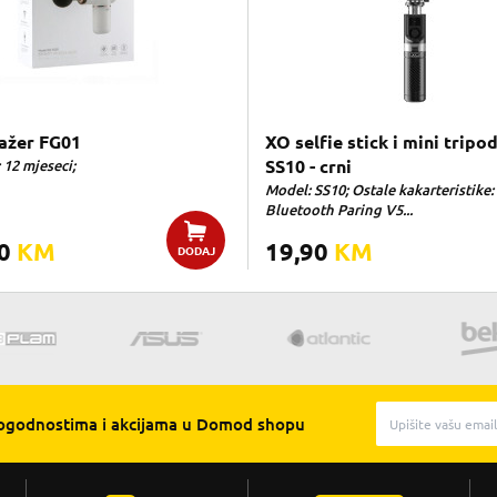
ažer FG01
XO selfie stick i mini tripo
 12 mjeseci;
SS10 - crni
Model: SS10; Ostale kakarteristike:
Bluetooth Paring V5...
00
KM
19,90
KM
DODAJ
pogodnostima i akcijama u Domod shopu