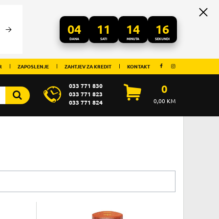
04
11
14
16
DANA
SATI
MINUTA
SEKUNDI
R
ZAPOSLENJE
ZAHTJEV ZA KREDIT
KONTAKT
033 771 830
0
033 771 823
0,00
KM
033 771 824