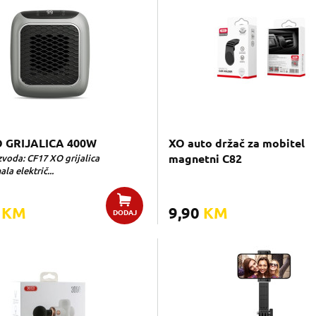
O GRIJALICA 400W
XO auto držač za mobitel
zvoda: CF17 XO grijalica
magnetni C82
la električ...
0
KM
9,90
KM
DODAJ