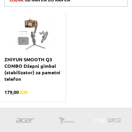
CIJENA:
OD
NAN KM
DO
NAN KM
ZHIYUN SMOOTH Q3
COMBO Džepni gimbal
(stabilizator) za pametni
telefon
179,00
KM