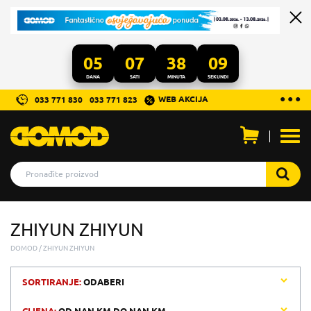
05
07
38
09
DANA
SATI
MINUTA
SEKUNDI
...
● ● ●
WEB AKCIJA
033 771 830
033 771 823
Otvo
men
ZHIYUN ZHIYUN
DOMOD
ZHIYUN ZHIYUN
SORTIRANJE:
ODABERI