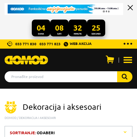
04
08
32
25
DANA
SATI
MINUTA
SEKUNDI
...
● ● ●
WEB AKCIJA
033 771 830
033 771 823
Otvo
men
Dekoracija i aksesoari
DOMOD
DEKORACIJA I AKSESOARI
SORTIRANJE:
ODABERI