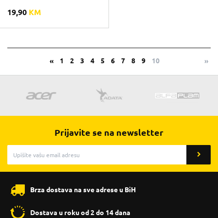
19,90
KM
«
1
2
3
4
5
6
7
8
9
10
»
Prijavite se na newsletter
Brza dostava na sve adrese u BiH
Dostava u roku od 2 do 14 dana