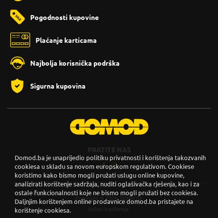
Pogodnosti kupovine
Plaćanje karticama
Najbolja korisnička podrška
Sigurna kupovina
PRATITE NAS
Domod.ba je unaprijedio politiku privatnosti i korištenja takozvanih
cookiesa u skladu sa novom europskom regulativom. Cookiese
koristimo kako bismo mogli pružati uslugu online kupovine,
analizirati korištenje sadržaja, nuditi oglašivačka rješenja, kao i za
ostale funkcionalnosti koje ne bismo mogli pružati bez cookiesa.
Copyright © 2026. DOMOD.
Daljnjim korištenjem online prodavnice domod.ba pristajete na
Uslovi korištenja
.
korištenje cookiesa.