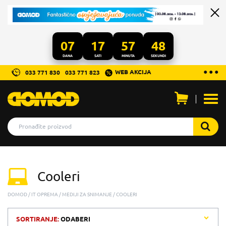
07
17
57
48
DANA
SATI
MINUTA
SEKUNDI
...
● ● ●
WEB AKCIJA
033 771 830
033 771 823
Otvo
men
Cooleri
DOMOD
IT OPREMA
MEDIJI ZA SNIMANJE
COOLERI
SORTIRANJE:
ODABERI