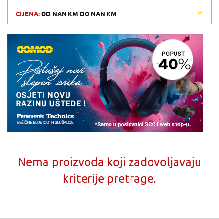
CIJENA:
OD
NAN KM
DO
NAN KM
Nema proizvoda koji zadovoljavaju
kriterije pretrage.