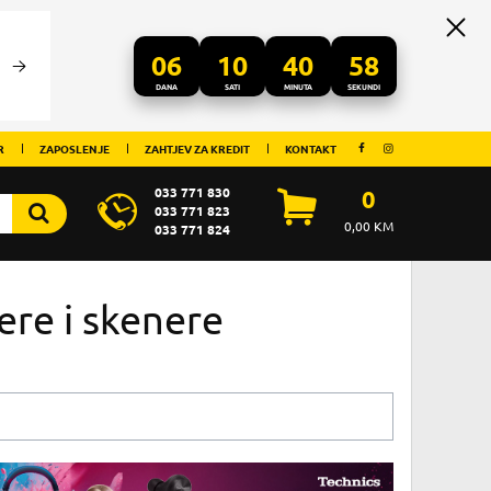
06
10
40
58
DANA
SATI
MINUTA
SEKUNDI
R
ZAPOSLENJE
ZAHTJEV ZA KREDIT
KONTAKT
033 771 830
0
033 771 823
0,00
KM
033 771 824
re i skenere