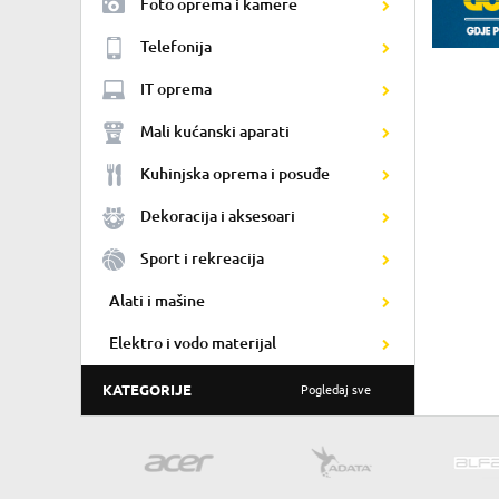
Foto oprema i kamere
Telefonija
IT oprema
Mali kućanski aparati
Kuhinjska oprema i posuđe
Dekoracija i aksesoari
Sport i rekreacija
Alati i mašine
Elektro i vodo materijal
KATEGORIJE
Pogledaj sve