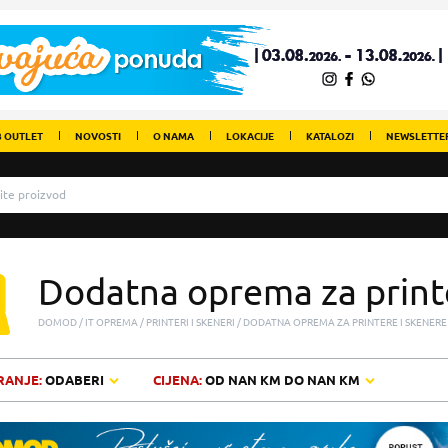
 OUTLET
NOVOSTI
O NAMA
LOKACIJE
KATALOZI
NEWSLETTE
Dodatna oprema za printe
DOMOD
IT OPREMA
PRINTERI I SKENERI
DODATNA OPREMA ZA PRINTERE I SKENERE
RANJE:
ODABERI
CIJENA:
OD
NAN KM
DO
NAN KM