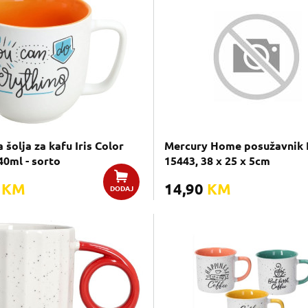
šolja za kafu Iris Color
Mercury Home posužavnik 
40ml - sorto
15443, 38 x 25 x 5cm
0
KM
14,90
KM
DODAJ