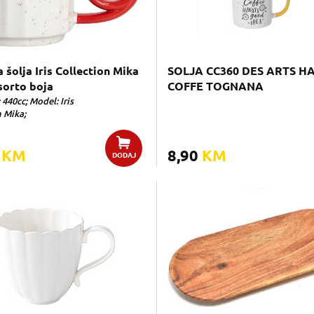
 šolja Iris Collection Mika
SOLJA CC360 DES ARTS H
sorto boja
COFFE TOGNANA
 440cc; Model: Iris
n Mika;
0
KM
8,90
KM
DODAJ