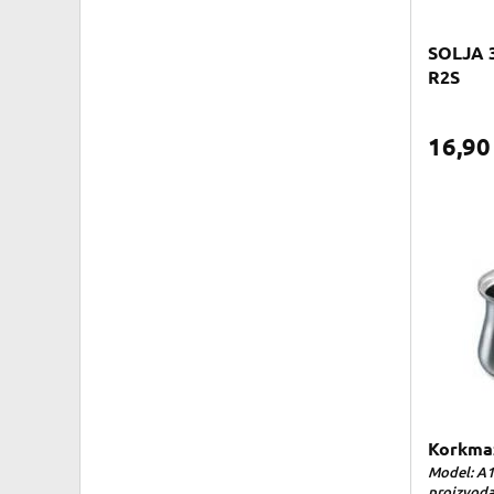
SOLJA 
R2S
16,9
Korkma
Model: A1
proizvoda: