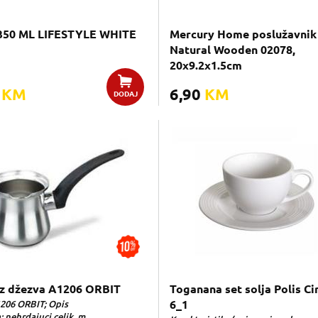
350 ML LIFESTYLE WHITE
Mercury Home poslužavnik
Natural Wooden 02078,
20x9.2x1.5cm
0
KM
6,90
KM
DODAJ
z džezva A1206 ORBIT
Toganana set solja Polis Ci
206 ORBIT; Opis
6_1
 nehrdajuci celik, m...