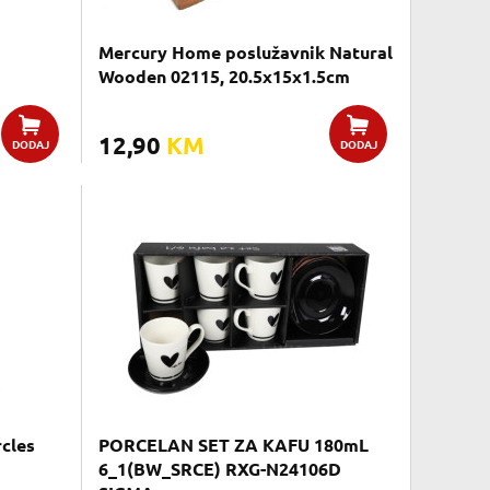
Mercury Home poslužavnik Natural
Wooden 02115, 20.5x15x1.5cm
12,90
KM
DODAJ
DODAJ
rcles
PORCELAN SET ZA KAFU 180mL
6_1(BW_SRCE) RXG-N24106D