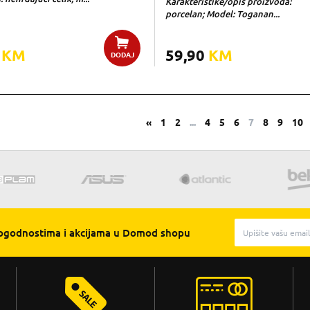
Karakteristike/opis proizvoda:
porcelan; Model: Toganan...
0
KM
59,90
KM
DODAJ
«
1
2
...
4
5
6
7
8
9
10
pogodnostima i akcijama u Domod shopu