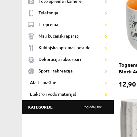
Foto oprema i kamere
Telefonija
IT oprema
Mali kućanski aparati
Kuhinjska oprema i posuđe
Dekoracija i aksesoari
Tognana 
Sport i rekreacija
Block 4
Alati i mašine
12,9
Elektro i vodo materijal
KATEGORIJE
Pogledaj sve