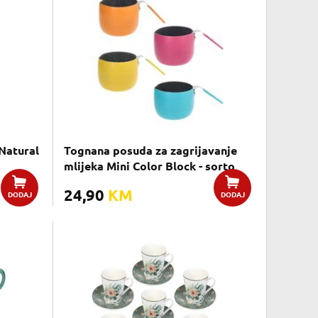
Natural
Tognana posuda za zagrijavanje
mlijeka Mini Color Block - sorto
24,90
KM
DODAJ
DODAJ