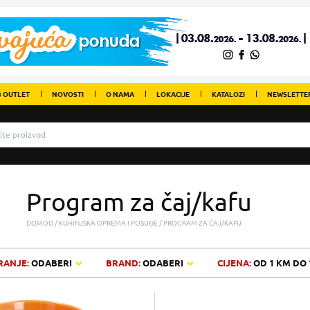
 OUTLET
NOVOSTI
O NAMA
LOKACIJE
KATALOZI
NEWSLETTE
Program za čaj/kafu
DOMOD
KUHINJSKA OPREMA I POSUĐE
PROGRAM ZA ČAJ/KAFU
RANJE:
ODABERI
BRAND:
ODABERI
CIJENA:
OD
1 KM
DO