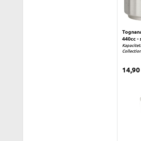
Tognana
440cc - 
Kapacitet:
Collectio
14,9