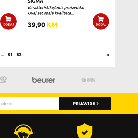
SIGMA
Karakteristike/opis proizvoda:
Ovaj set spaja kvaliteta...
39,90
KM
DODAJ
DODAJ
...
31
32
»
PRIJAVI SE