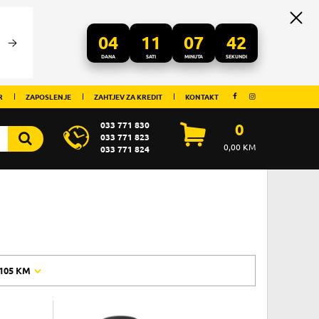
04
11
07
41
DANA
SATI
MINUTA
SEKUNDI
R
ZAPOSLENJE
ZAHTJEV ZA KREDIT
KONTAKT
033 771 830
0
033 771 823
0,00
KM
033 771 824
105 KM