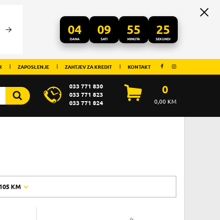
04
09
55
25
DANA
SATI
MINUTA
SEKUNDI
R
ZAPOSLENJE
ZAHTJEV ZA KREDIT
KONTAKT
033 771 830
0
033 771 823
0,00
KM
033 771 824
105 KM