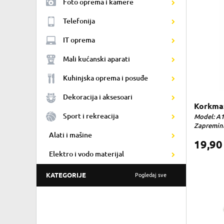
Foto oprema i kamere
Telefonija
IT oprema
Mali kućanski aparati
Kuhinjska oprema i posuđe
Dekoracija i aksesoari
Korkma
Sport i rekreacija
Model: A1
Zapremina:
Alati i mašine
19,9
Elektro i vodo materijal
KATEGORIJE
Pogledaj sve