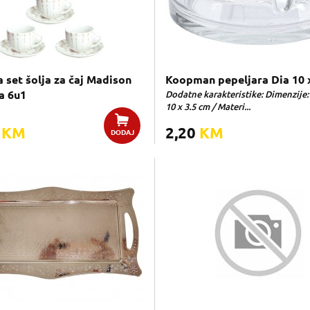
 set šolja za čaj Madison
Koopman pepeljara Dia 10 
a 6u1
Dodatne karakteristike: Dimenzije:
10 x 3.5 cm / Materi...
0
KM
2,20
KM
DODAJ