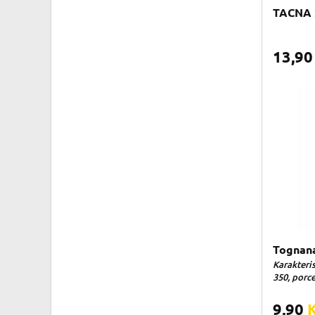
TACNA 
13,9
Tognana
Karakteri
350, porcel
9,90