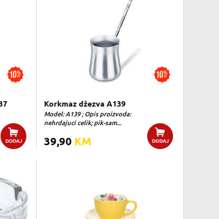
37
Korkmaz džezva A139
Model: A139 ; Opis proizvoda:
nehrdajuci celik; pik-sam...
39,90
KM
DODAJ
DODAJ