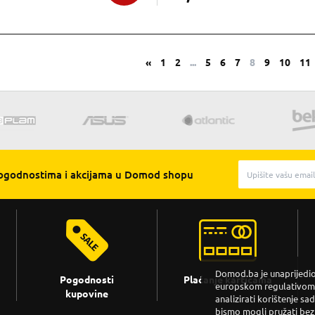
«
1
2
...
5
6
7
8
9
10
11
pogodnostima i akcijama u Domod shopu
Domod.ba je unaprijedio 
Pogodnosti
Plaćanje karticama
europskom regulativom. 
kupovine
analizirati korištenje sa
bismo mogli pružati bez