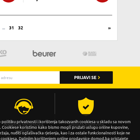
...
31
32
»
PRIJAVI SE
politiku privatnosti i korištenja takozvanih cookiesa u skladu sa novom
Najbolja korisnička
Sigurna kupovina
Cookiese koristimo kako bismo mogli pružati uslugu online kupovine,
podrška
držaja, nuditi oglašivačka rješenja, kao i za ostale funkcionalnosti koje ne
 cookiesa. Daljnjim korištenjem online prodavnice domod.ba pristajete