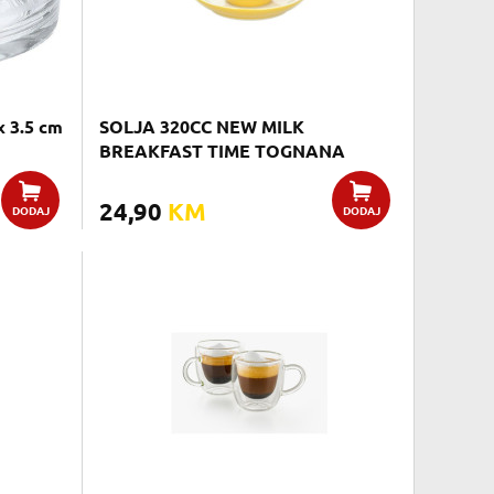
x 3.5 cm
SOLJA 320CC NEW MILK
BREAKFAST TIME TOGNANA
24,90
KM
DODAJ
DODAJ