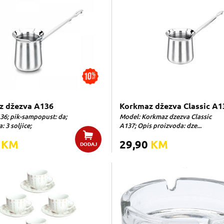
z džezva A136
Korkmaz džezva Classic A1
36; pik-sampopust: da;
Model: Korkmaz dzezva Classic
 3 soljice;
A137; Opis proizvoda: dze...
0
KM
29,90
KM
DODAJ