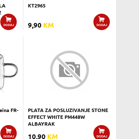
LA
KT2965
2
9,90
KM
DODAJ
DODAJ
eina FR-
PLATA ZA POSLUZIVANJE STONE
EFFECT WHITE PM448W
ALBAYRAK
10,90
KM
DODAJ
DODAJ