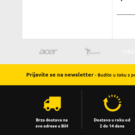
Prijavite se na newsletter
- Budite u toku s 
Brza dostava na
Dostava u roku od
sve adrese u BiH
2 do 14 dana