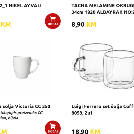
2_1 NIKEL AYVALI
TACNA MELAMINE OKRUG
34cm 1820 ALBAYRAK NO:
0
KM
8,90
KM
DODAJ
 solja Victoria CC 350
Luigi Ferrero set šolja Coff
stike/opis proizvoda: CC
8053, 2u1
an, bijela...
KM
18,90
KM
DODAJ