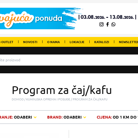
 OUTLET
NOVOSTI
O NAMA
LOKACIJE
KATALOZI
NEWSLETTE
Program za čaj/kafu
DOMOD
KUHINJSKA OPREMA I POSUĐE
PROGRAM ZA ČAJ/KAFU
RANJE:
ODABERI
BRAND:
ODABERI
CIJENA:
OD
1 KM
DO