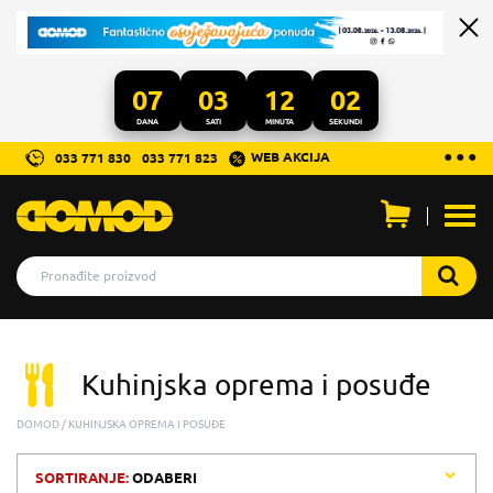
07
03
12
02
DANA
SATI
MINUTA
SEKUNDI
...
● ● ●
WEB AKCIJA
033 771 830
033 771 823
Otvo
men
Kuhinjska oprema i posuđe
DOMOD
KUHINJSKA OPREMA I POSUĐE
SORTIRANJE:
ODABERI