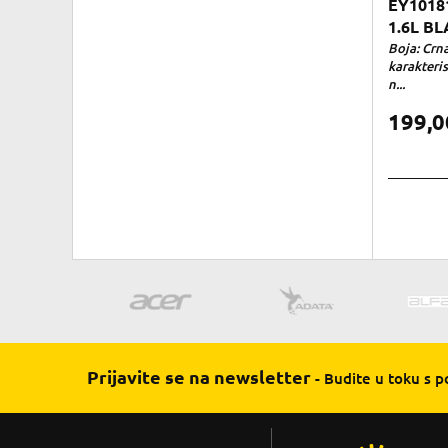
EY1018
1.6L B
Boja: Crn
karakteri
n...
199,
Prijavite se na newsletter
- Budite u toku s 