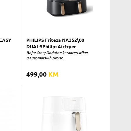
 EASY
PHILIPS Friteza NA352\00
DUAL#PhilipsAirfryer
Boja: Crna; Dodatne karakteristike:
8 automatskih progr...
499,00
KM