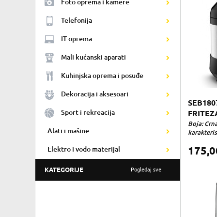
Foto oprema i kamere
Telefonija
IT oprema
Mali kućanski aparati
Kuhinjska oprema i posuđe
Dekoracija i aksesoari
SEB180
Sport i rekreacija
FRITEZ
Boja: Crn
Alati i mašine
karakterist
175,
Elektro i vodo materijal
KATEGORIJE
Pogledaj sve