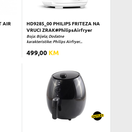
T AIR
HD9285_00 PHILIPS FRITEZA NA
VRUCI ZRAK#PhilipsAirfryer
Boja: Bijela; Dodatne
karakteristike: Philips Airfryer...
499,00
KM