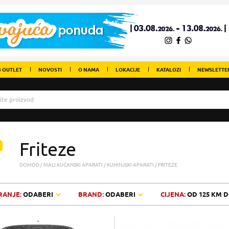
 OUTLET
NOVOSTI
O NAMA
LOKACIJE
KATALOZI
NEWSLETTE
Friteze
DOMOD
MALI KUĆANSKI APARATI
KUHINJSKI APARATI
FRITEZE
RANJE:
ODABERI
BRAND:
ODABERI
CIJENA:
OD
125 KM
D