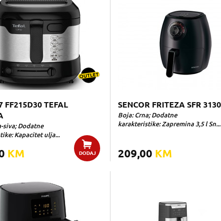
7 FF215D30 TEFAL
SENCOR FRITEZA SFR 313
A
Boja: Crna; Dodatne
karakteristike: Zapremina 3,5 l Sn...
a-siva; Dodatne
ike: Kapacitet ulja...
00
KM
209,00
KM
DODAJ