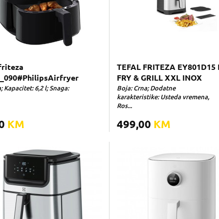
friteza
TEFAL FRITEZA EY801D15
090#PhilipsAirfryer
FRY & GRILL XXL INOX
; Kapacitet: 6,2 l; Snaga:
Boja: Crna; Dodatne
karakteristike: Usteda vremena,
Ros...
00
KM
499,00
KM