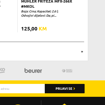
s
MUHLER FRITEZA MFX-266X
r
#MKOL
Boja: Crna; Kapacitet: 2.6 l;
Odvojivi dijelovi: Da; pi...
125,00
KM
»
PRIJAVI SE