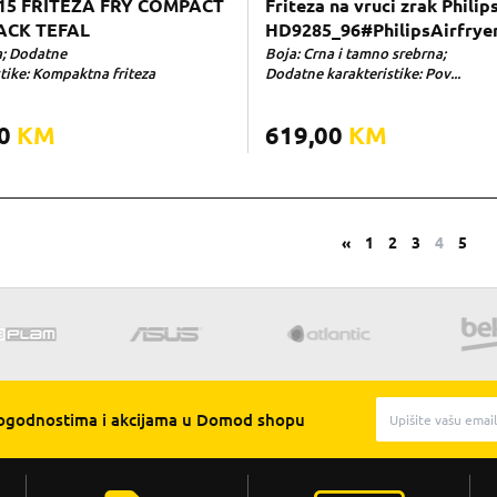
15 FRITEZA FRY COMPACT
Friteza na vruci zrak Philip
LACK TEFAL
HD9285_96#PhilipsAirfrye
a; Dodatne
Boja: Crna i tamno srebrna;
stike: Kompaktna friteza
Dodatne karakteristike: Pov...
00
KM
619,00
KM
«
1
2
3
4
5
pogodnostima i akcijama u Domod shopu