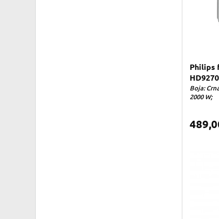
Philips 
HD9270_
Boja: Crna
2000 W;
489,