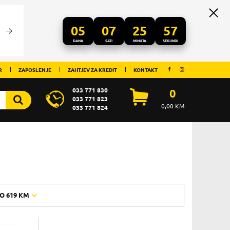
05
07
25
56
DANA
SATI
MINUTA
SEKUNDI
R
ZAPOSLENJE
ZAHTJEV ZA KREDIT
KONTAKT
033 771 830
0
033 771 823
0,00
KM
033 771 824
O
619 KM