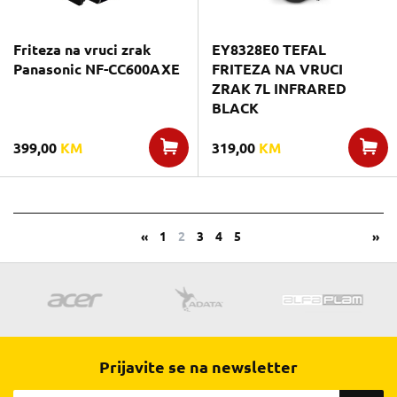
Friteza na vruci zrak
EY8328E0 TEFAL
Panasonic NF-CC600AXE
FRITEZA NA VRUCI
ZRAK 7L INFRARED
BLACK
399,00
KM
319,00
KM
«
1
2
3
4
5
»
Prijavite se na newsletter