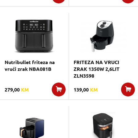
Nutribullet friteza na
FRITEZA NA VRUCI
vrući zrak NBA081B
ZRAK 1350W 2,6LIT
ZLN3598
279,00
KM
139,00
KM