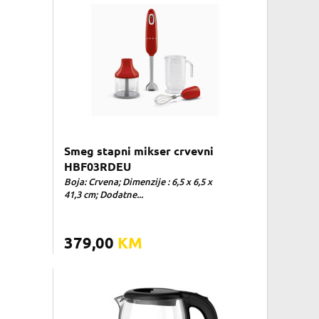
Smeg stapni mikser crvevni
HBF03RDEU
Boja: Crvena; Dimenzije : 6,5 x 6,5 x
41,3 cm; Dodatne...
379,00
KM