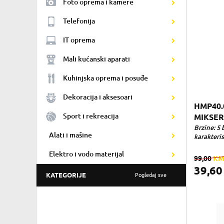
Foto oprema i kamere
Telefonija
IT oprema
Mali kućanski aparati
Kuhinjska oprema i posuđe
Dekoracija i aksesoari
HMP40.
Sport i rekreacija
MIKSER
Brzine: 5 
Alati i mašine
karakteris
Elektro i vodo materijal
99,00
K
39,6
KATEGORIJE
Pogledaj sve