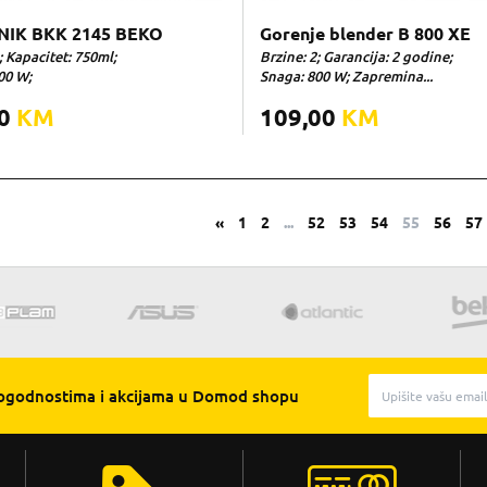
IK BKK 2145 BEKO
Gorenje blender B 800 XE
; Kapacitet: 750ml;
Brzine: 2; Garancija: 2 godine;
00 W;
Snaga: 800 W; Zapremina...
00
KM
109,00
KM
«
1
2
...
52
53
54
55
56
57
pogodnostima i akcijama u Domod shopu