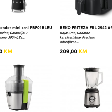
ender mini crni PBF01BLEU
BEKO FRITEZA FRL 2942 
brzine; Garancija: 2
Boja: Crna; Dodatne
aga: 300 W; Za...
karakteristike: Precizno
odredjivan...
00
KM
209,00
KM