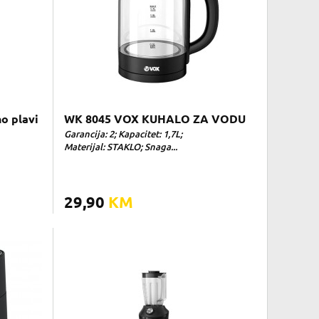
o plavi
WK 8045 VOX KUHALO ZA VODU
Garancija: 2; Kapacitet: 1,7L;
Materijal: STAKLO; Snaga...
29,90
KM