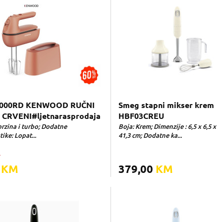
000RD KENWOOD RUČNI
Smeg stapni mikser krem
 CRVENI#ljetnarasprodaja
HBF03CREU
brzina i turbo; Dodatne
Boja: Krem; Dimenzije : 6,5 x 6,5 x
tike: Lopat...
41,3 cm; Dodatne ka...
M
0
KM
379,00
KM