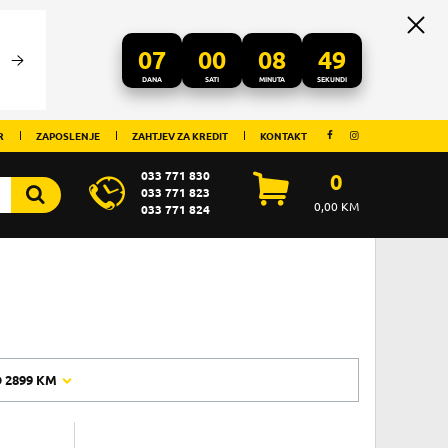
07
00
08
49
DANA
SATI
MINUTA
SEKUNDI
R
ZAPOSLENJE
ZAHTJEV ZA KREDIT
KONTAKT
033 771 830
0
033 771 823
0,00
KM
033 771 824
O
2899 KM