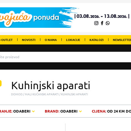
 OUTLET
NOVOSTI
O NAMA
LOKACIJE
KATALOZI
NEWSLETTE
Kuhinjski aparati
DOMOD
MALI KUĆANSKI APARATI
KUHINJSKI APARATI
RANJE:
ODABERI
BRAND:
ODABERI
CIJENA:
OD
24 KM
D