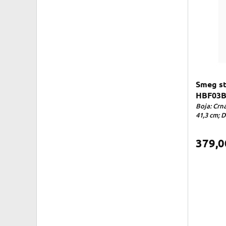
Smeg st
HBF03
Boja: Crna 
41,3 cm; D
379,