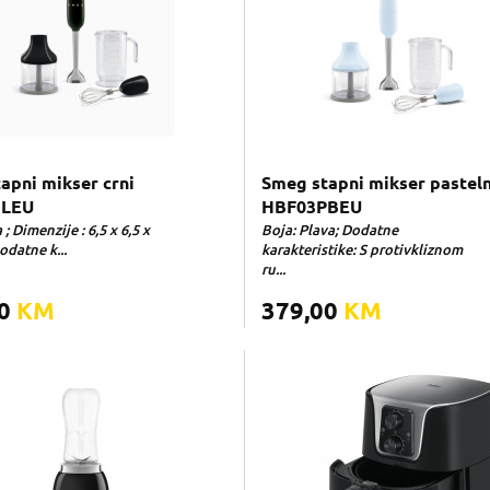
apni mikser crni
Smeg stapni mikser pasteln
BLEU
HBF03PBEU
; Dimenzije : 6,5 x 6,5 x
Boja: Plava; Dodatne
odatne k...
karakteristike: S protivkliznom
ru...
00
KM
379,00
KM