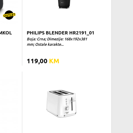
#MKOL
PHILIPS BLENDER HR2191_01
Boja: Crna; Dimezije: 168x192x381
mm; Ostale karakte...
119,00
KM