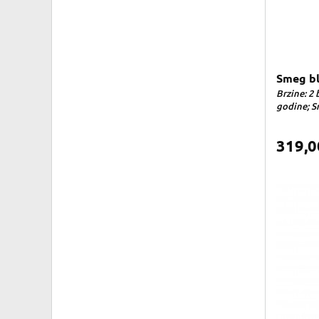
Smeg bl
Brzine: 2 
godine; Sn
319,