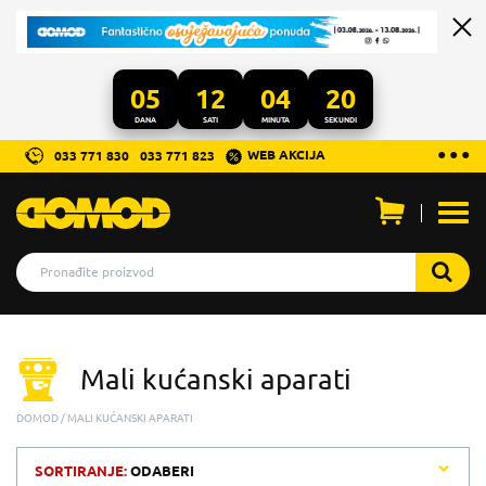
05
12
04
20
DANA
SATI
MINUTA
SEKUNDI
...
● ● ●
WEB AKCIJA
033 771 830
033 771 823
Otvo
men
Mali kućanski aparati
DOMOD
MALI KUĆANSKI APARATI
SORTIRANJE:
ODABERI