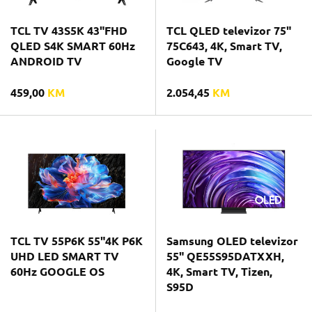
TCL TV 43S5K 43"FHD
TCL QLED televizor 75"
QLED S4K SMART 60Hz
75C643, 4K, Smart TV,
ANDROID TV
Google TV
459,00
KM
2.054,45
KM
TCL TV 55P6K 55"4K P6K
Samsung OLED televizor
UHD LED SMART TV
55" QE55S95DATXXH,
60Hz GOOGLE OS
4K, Smart TV, Tizen,
S95D