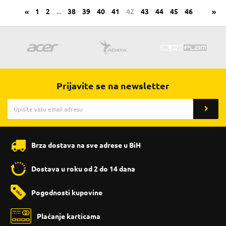
«
1
2
...
38
39
40
41
42
43
44
45
46
»
Prijavite se na newsletter
Brza dostava na sve adrese u BiH
Dostava u roku od 2 do 14 dana
Pogodnosti kupovine
Plaćanje karticama