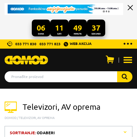
06
11
49
37
DANA
SATI
MINUTA
SEKUNDI
...
● ● ●
WEB AKCIJA
033 771 830
033 771 823
Otvo
men
Televizori, AV oprema
DOMOD
TELEVIZORI, AV OPREMA
SORTIRANJE:
ODABERI