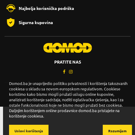
Najbolja korisnička podrška
Sigurna kupovina
PRATITE NAS
Domod.ba je unaprijedio politiku privatnosti i korištenja takozvanih
cookiesa u skladu sa novom europskom regulativom. Cookiese
Copyright © 2026. DOMOD.
koristimo kako bismo mogli pružati uslugu online kupovine,
Uslovi korištenja
.
analizirati korištenje sadržaja, nuditi oglašivačka rješenja, kao i za
ostale funkcionalnosti koje ne bismo mogli pružati bez cookiesa.
Daljnjim korištenjem online prodavnice domod.ba pristajete na
korištenje cookiesa.
Uslovi korištenja
Razumijem