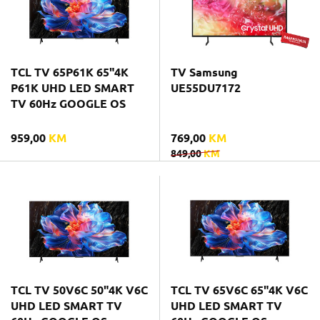
TCL TV 65P61K 65"4K
TV Samsung
P61K UHD LED SMART
UE55DU7172
TV 60Hz GOOGLE OS
959,00
KM
769,00
KM
849,00
KM
TCL TV 50V6C 50"4K V6C
TCL TV 65V6C 65"4K V6C
UHD LED SMART TV
UHD LED SMART TV