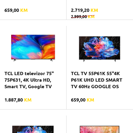
659,00
KM
2.719,20
KM
2.999,00
KM
TCL LED televizor 75"
TCL TV 55P61K 55"4K
75P631, 4K Ultra HD,
P61K UHD LED SMART
Smart TV, Google TV
TV 60Hz GOOGLE OS
1.887,80
KM
659,00
KM