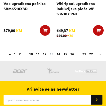
Vox ugradbena pećnica
Whirlpool ugradbena
SBM6510X3D
indukcijska ploča WF
S3630 CPNE
379,00
KM
649,37
KM
929,00
KM
«
1
2
...
10
11
12
13
14
15
16
...
21
22
»
Prijavite se na newsletter