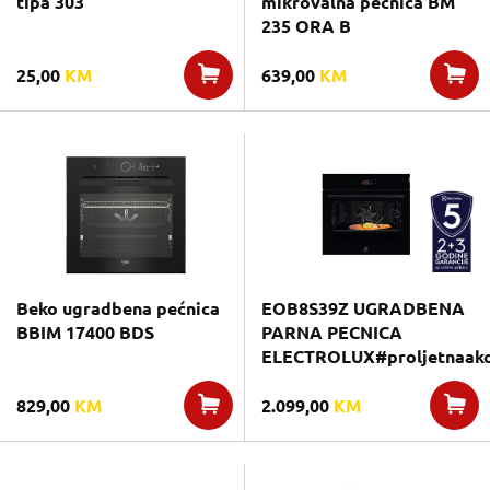
tipa 303
mikrovalna pećnica BM
235 ORA B
25,00
KM
639,00
KM
Beko ugradbena pećnica
EOB8S39Z UGRADBENA
BBIM 17400 BDS
PARNA PECNICA
ELECTROLUX#proljetnaakc
829,00
KM
2.099,00
KM