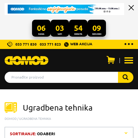
06
03
54
09
DANA
SATI
MINUTA
SEKUNDI
...
● ● ●
WEB AKCIJA
033 771 830
033 771 823
Otvo
men
Ugradbena tehnika
DOMOD
UGRADBENA TEHNIKA
SORTIRANJE:
ODABERI