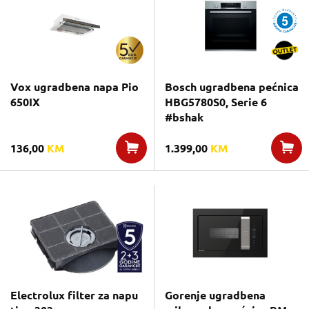
Vox ugradbena napa Pio
Bosch ugradbena pećnica
650IX
HBG5780S0, Serie 6
#bshak
136,00
KM
1.399,00
KM
Electrolux filter za napu
Gorenje ugradbena