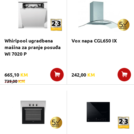
Whirlpool ugradbena
Vox napa CGL650 IX
mašina za pranje posuđa
WI 7020 P
665,10
KM
242,00
KM
739,00
KM