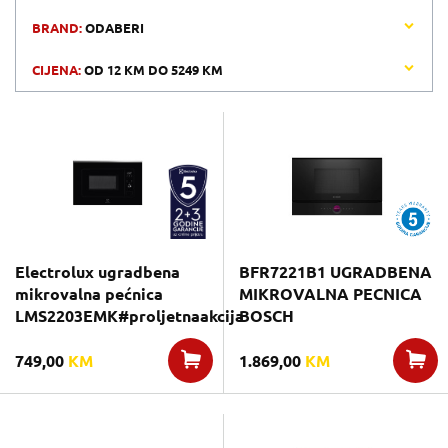
BRAND:
ODABERI
CIJENA:
OD
12 KM
DO
5249 KM
Electrolux ugradbena
BFR7221B1 UGRADBENA
mikrovalna pećnica
MIKROVALNA PECNICA
LMS2203EMK#proljetnaakcija
BOSCH
749,00
KM
1.869,00
KM