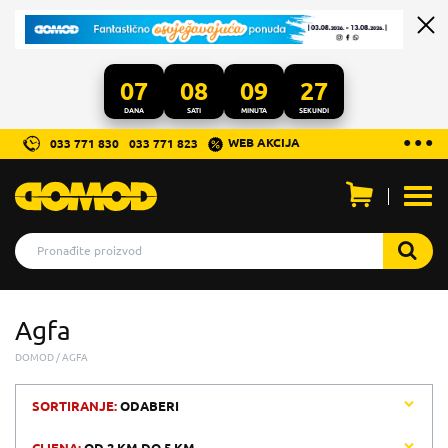
07
08
09
27
DANA
SATI
MINUTA
SEKUNDI
...
● ● ●
WEB AKCIJA
033 771 830
033 771 823
Otvo
men
Agfa
DOMOD
AGFA
SORTIRANJE:
ODABERI