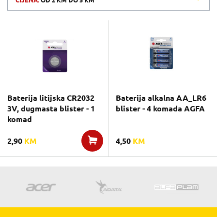
CIJENA:
OD
2 KM
DO
5 KM
Baterija litijska CR2032
Baterija alkalna AA_LR6
3V, dugmasta blister - 1
blister - 4 komada AGFA
komad
2,90
KM
4,50
KM