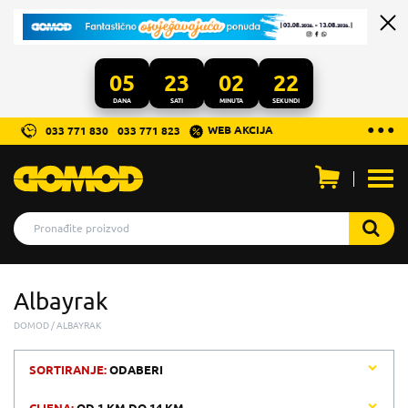
05
23
02
22
DANA
SATI
MINUTA
SEKUNDI
...
● ● ●
WEB AKCIJA
033 771 830
033 771 823
Otvo
men
Albayrak
DOMOD
ALBAYRAK
SORTIRANJE:
ODABERI