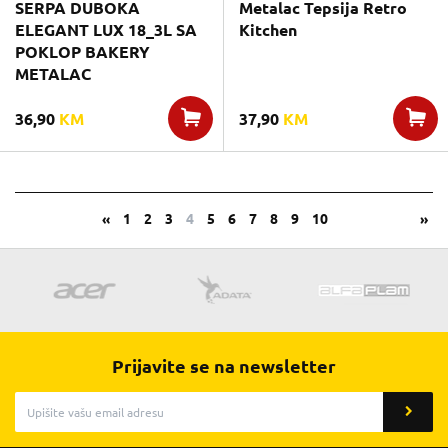
SERPA DUBOKA
Metalac Tepsija Retro
ELEGANT LUX 18_3L SA
Kitchen
POKLOP BAKERY
METALAC
36,90
KM
37,90
KM
«
1
2
3
4
5
6
7
8
9
10
»
Prijavite se na newsletter