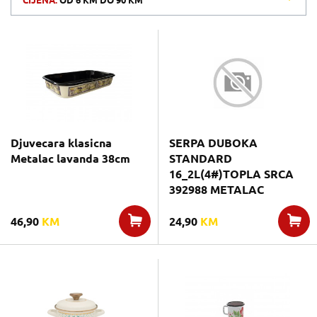
CIJENA:
OD
6 KM
DO
90 KM
Djuvecara klasicna
SERPA DUBOKA
Metalac lavanda 38cm
STANDARD
16_2L(4#)TOPLA SRCA
392988 METALAC
46,90
KM
24,90
KM