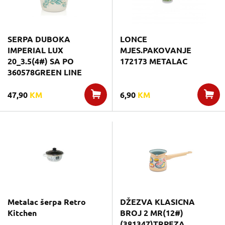
SERPA DUBOKA
LONCE
IMPERIAL LUX
MJES.PAKOVANJE
20_3.5(4#) SA PO
172173 METALAC
360578GREEN LINE
47,90
KM
6,90
KM
Metalac šerpa Retro
DŽEZVA KLASICNA
Kitchen
BROJ 2 MR(12#)
(381347)TRPEZA