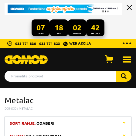
07
18
02
42
DANA
SATI
MINUTA
SEKUNDI
...
● ● ●
WEB AKCIJA
033 771 830
033 771 823
Otvo
men
Metalac
DOMOD
METALAC
SORTIRANJE:
ODABERI