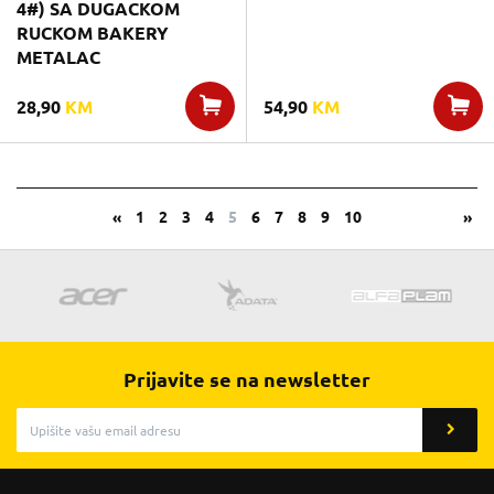
4#) SA DUGACKOM
RUCKOM BAKERY
METALAC
28,90
KM
54,90
KM
«
1
2
3
4
5
6
7
8
9
10
»
Prijavite se na newsletter