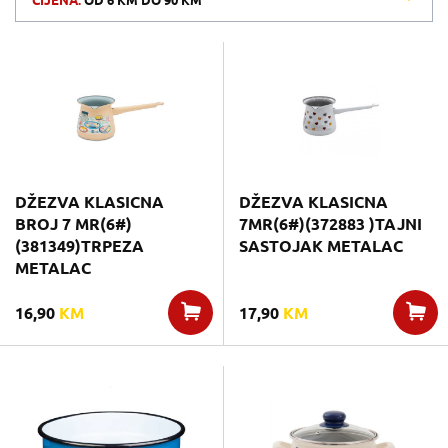
CIJENA:
OD
6 KM
DO
90 KM
DŽEZVA KLASICNA
DŽEZVA KLASICNA
BROJ 7 MR(6#)
7MR(6#)(372883 )TAJNI
(381349)TRPEZA
SASTOJAK METALAC
METALAC
16,90
KM
17,90
KM