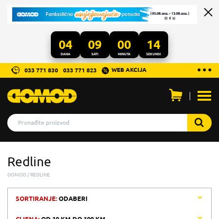
04
09
00
14
DANA
SATI
MINUTA
SEKUNDI
...
● ● ●
WEB AKCIJA
033 771 830
033 771 823
Otvo
men
Redline
DOMOD
REDLINE
SORTIRANJE:
ODABERI