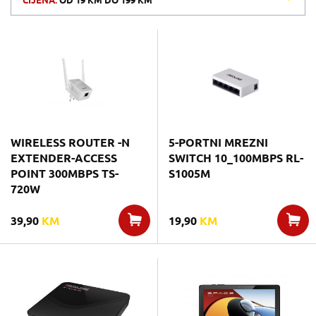
CIJENA:
OD
19 KM
DO
199 KM
WIRELESS ROUTER -N
5-PORTNI MREZNI
EXTENDER-ACCESS
SWITCH 10_100MBPS RL-
POINT 300MBPS TS-
S1005M
720W
39,90
KM
19,90
KM