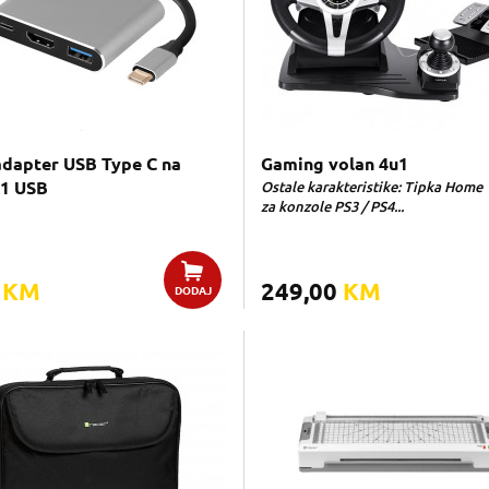
adapter USB Type C na
Gaming volan 4u1
.1 USB
Ostale karakteristike: Tipka Home
za konzole PS3 / PS4...
0
KM
249,00
KM
DODAJ