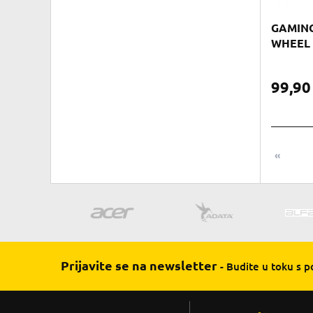
GAMING
WHEEL 
99,9
«
Prijavite se na newsletter
- Budite u toku s 