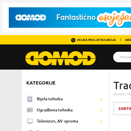
VELIKA PROLJETNA AKCIJA
WEB
Tra
KATEGORIJE
DOMOD
TR
Bijela tehnika
SORTI
Ugradbena tehnika
Televizori, AV oprema