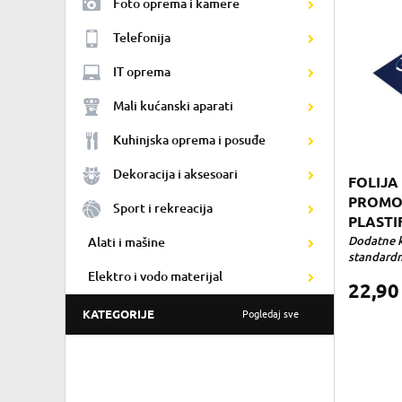
Foto oprema i kamere
Telefonija
IT oprema
Mali kućanski aparati
Kuhinjska oprema i posuđe
Dekoracija i aksesoari
FOLIJA
PROMO 
Sport i rekreacija
PLASTI
Dodatne k
Alati i mašine
standardna
Elektro i vodo materijal
22,9
KATEGORIJE
Pogledaj sve