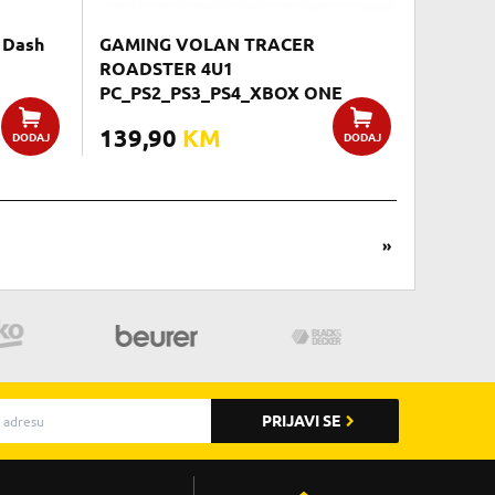
 Dash
GAMING VOLAN TRACER
ROADSTER 4U1
PC_PS2_PS3_PS4_XBOX ONE
139,90
KM
DODAJ
DODAJ
»
PRIJAVI SE