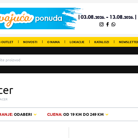
 OUTLET
NOVOSTI
O NAMA
LOKACIJE
KATALOZI
NEWSLETTE
cer
ACER
RANJE:
ODABERI
CIJENA:
OD
19 KM
DO
249 KM