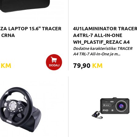
ZA LAPTOP 15.6" TRACER
4U1LAMININATOR TRACE
 CRNA
A4TRL-7 ALL-IN-ONE
WH_PLASTIF_REZAC A4
Dodatne karakteristike: TRACER
A4 TRL-7 All-In-One je m...
0
KM
79,90
KM
DODAJ