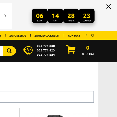
06
14
28
22
DANA
SATI
MINUTA
SEKUNDI
R
ZAPOSLENJE
ZAHTJEV ZA KREDIT
KONTAKT
033 771 830
0
033 771 823
0,00
KM
033 771 824