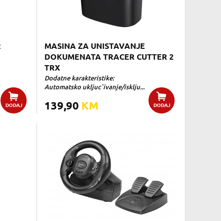
R
MASINA ZA UNISTAVANJE
DOKUMENATA TRACER CUTTER 2
TRX
Dodatne karakteristike:
Automatsko ukljucˇivanje/isklju...
139,90
KM
DODAJ
DODAJ