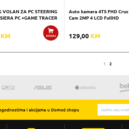
 VOLAN ZA PC STEERING
Auto kamera 4TS FHD Crux
SIERA PC +GAME TRACER
Cam 2MP 4 LCD FullHD
0
KM
129,00
KM
DODAJ
1
2
pogodnostima i akcijama u Domod shopu