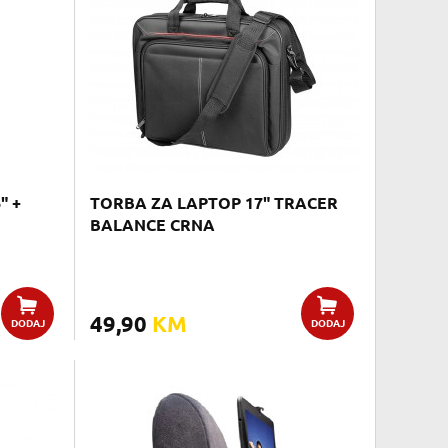
" +
TORBA ZA LAPTOP 17" TRACER
BALANCE CRNA
49,90
KM
DODAJ
DODAJ