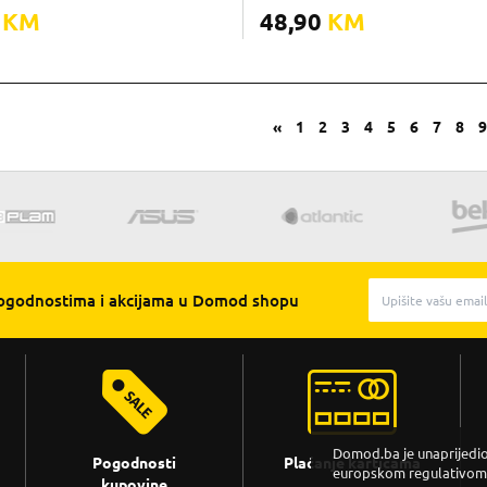
0
KM
48,90
KM
«
1
2
3
4
5
6
7
8
pogodnostima i akcijama u Domod shopu
Domod.ba je unaprijedio 
Pogodnosti
Plaćanje karticama
europskom regulativom. 
kupovine