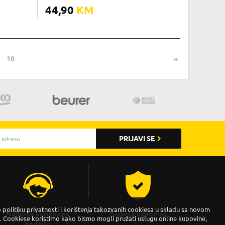
44,90
KM
9
10
»
PRIJAVI SE
politiku privatnosti i korištenja takozvanih cookiesa u skladu sa novom
Najbolja korisnička
Sigurna kupovina
Cookiese koristimo kako bismo mogli pružati uslugu online kupovine,
podrška