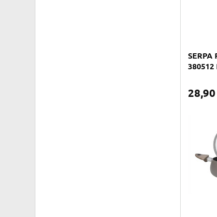
SERPA P
380512
28,9