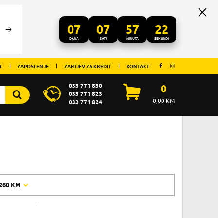
07
07
57
21
DANA
SATI
MINUTA
SEKUNDI
R
ZAPOSLENJE
ZAHTJEV ZA KREDIT
KONTAKT
033 771 830
0
033 771 823
0,00
KM
033 771 824
260 KM