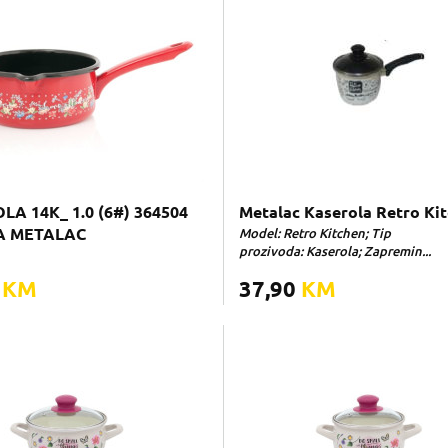
A 14K_ 1.0 (6#) 364504
Metalac Kaserola Retro Ki
A METALAC
Model: Retro Kitchen; Tip
prozivoda: Kaserola; Zapremin...
0
KM
37,90
KM