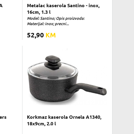
A
Metalac kaserola Santino - inox,
16cm, 1.3 l
Model: Santino; Opis proizvoda:
Materijal: inox; precni...
52,90
KM
ers
Korkmaz kaserola Ornela A1340,
18x9cm, 2.0 l