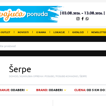
 OUTLET
NOVOSTI
O NAMA
LOKACIJE
KATALOZI
NEWSLETTE
Šerpe
DOMOD
KUHINJSKA OPREMA I POSUĐE
POSUĐE-KOMADNO
ŠERPE
RANJE:
ODABERI
BRAND:
ODABERI
CIJENA:
OD
5 KM
DO