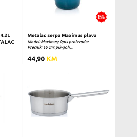
4.2L
Metalac serpa Maximus plava
ETALAC
Model: Maximus; Opis proizvoda:
Precnik: 16 cm; pik-goh...
44,90
KM