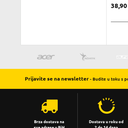
38,9
Prijavite se na newsletter
- Budite u toku s 
Brza dostava na
Dostava u roku od
sve adrese u BiH
2 do 14 dana