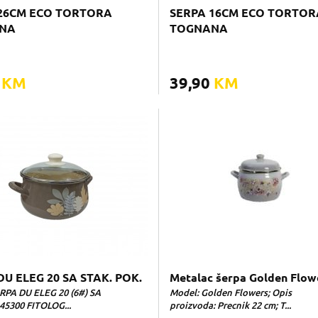
26CM ECO TORTORA
SERPA 16CM ECO TORTOR
NA
TOGNANA
0
KM
39,90
KM
DU ELEG 20 SA STAK. POK.
Metalac šerpa Golden Flow
RPA DU ELEG 20 (6#) SA
Model: Golden Flowers; Opis
345300 FITOLOG...
proizvoda: Precnik 22 cm; T...