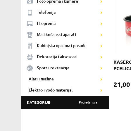
Foto oprema i kamere
Telefonija
IT oprema
Mali kućanski aparati
Kuhinjska oprema i posuđe
Dekoracija i aksesoari
KASEROL
Sport i rekreacija
PCELIC
Alati i mašine
21,0
Elektro i vodo materijal
KATEGORIJE
Pogledaj sve