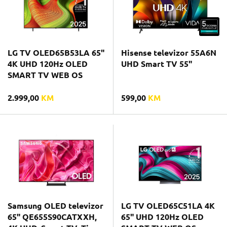
LG TV OLED65B53LA 65"
Hisense televizor 55A6N
4K UHD 120Hz OLED
UHD Smart TV 55"
SMART TV WEB OS
2.999,00
KM
599,00
KM
Samsung OLED televizor
LG TV OLED65C51LA 4K
65" QE655S90CATXXH,
65" UHD 120Hz OLED