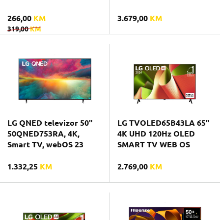
266,00
KM
3.679,00
KM
319,00
KM
LG QNED televizor 50"
LG TVOLED65B43LA 65"
50QNED753RA, 4K,
4K UHD 120Hz OLED
Smart TV, webOS 23
SMART TV WEB OS
1.332,25
KM
2.769,00
KM