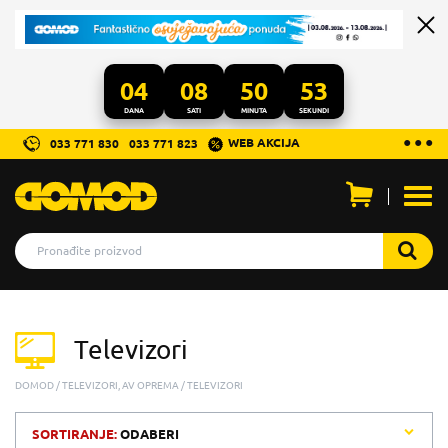
04
08
50
53
DANA
SATI
MINUTA
SEKUNDI
...
● ● ●
WEB AKCIJA
033 771 830
033 771 823
Otvo
men
Televizori
DOMOD
TELEVIZORI, AV OPREMA
TELEVIZORI
SORTIRANJE:
ODABERI