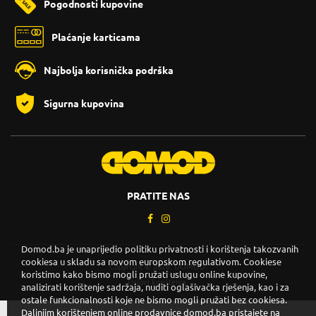
Pogodnosti kupovine
Plaćanje karticama
Najbolja korisnička podrška
Sigurna kupovina
PRATITE NAS
Domod.ba je unaprijedio politiku privatnosti i korištenja takozvanih
cookiesa u skladu sa novom europskom regulativom. Cookiese
Copyright © 2026. DOMOD.
koristimo kako bismo mogli pružati uslugu online kupovine,
Uslovi korištenja
.
analizirati korištenje sadržaja, nuditi oglašivačka rješenja, kao i za
ostale funkcionalnosti koje ne bismo mogli pružati bez cookiesa.
Daljnjim korištenjem online prodavnice domod.ba pristajete na