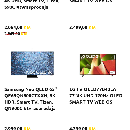
4K UHD, Smart TV, Tizen,
SMART TV WEB OS
S90C #tvrasprodaja
2.064,00
KM
3.499,00
KM
2.949,00
KM
Samsung Neo QLED 65"
LG TV OLED77B43LA
QE65QN900CTXXH, 8K
77"4K UHD 120Hz OLED
HDR, Smart TV, Tizen,
SMART TV WEB OS
QN900C #tvrasprodaja
2.999,00
KM
4.339,00
KM