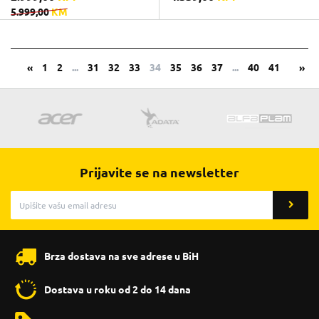
5.999,00
KM
«
1
2
...
31
32
33
34
35
36
37
...
40
41
»
Prijavite se na newsletter
Brza dostava na sve adrese u BiH
Dostava u roku od 2 do 14 dana