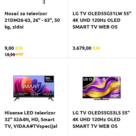
Nosač za televizor
LG TV OLED55G51LW 55"
21DM26-63, 26" - 63", 50
4K UHD 120Hz OLED
kg, zidni
SMART TV WEB OS
9,00
KM
3.679,00
KM
19,90
KM
Hisense LED televizor
LG TV OLED55G53LS 55"
32" 32A4N, HD, Smart
4K UHD 120Hz OLED
TV, VIDAA#TVspecijal
SMART TV WEB OS