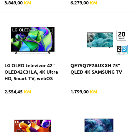
3.849,00
KM
6.279,00
KM
LG OLED televizor 42"
QE75Q7F2AUXXH 75"
OLED42C31LA, 4K Ultra
QLED 4K SAMSUNG TV
HD, Smart TV, webOS
2.554,45
KM
1.799,00
KM