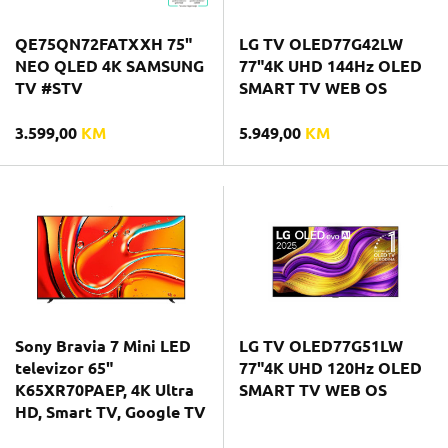
QE75QN72FATXXH 75"
LG TV OLED77G42LW
NEO QLED 4K SAMSUNG
77"4K UHD 144Hz OLED
TV #STV
SMART TV WEB OS
3.599,00
KM
5.949,00
KM
Sony Bravia 7 Mini LED
LG TV OLED77G51LW
televizor 65"
77"4K UHD 120Hz OLED
K65XR70PAEP, 4K Ultra
SMART TV WEB OS
HD, Smart TV, Google TV