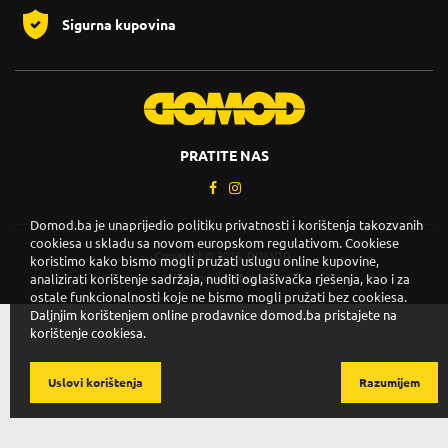
Sigurna kupovina
PRATITE NAS
Domod.ba je unaprijedio politiku privatnosti i korištenja takozvanih
cookiesa u skladu sa novom europskom regulativom. Cookiese
Copyright © 2026. DOMOD.
koristimo kako bismo mogli pružati uslugu online kupovine,
Uslovi korištenja
.
analizirati korištenje sadržaja, nuditi oglašivačka rješenja, kao i za
ostale funkcionalnosti koje ne bismo mogli pružati bez cookiesa.
Daljnjim korištenjem online prodavnice domod.ba pristajete na
korištenje cookiesa.
Uslovi korištenja
Razumijem