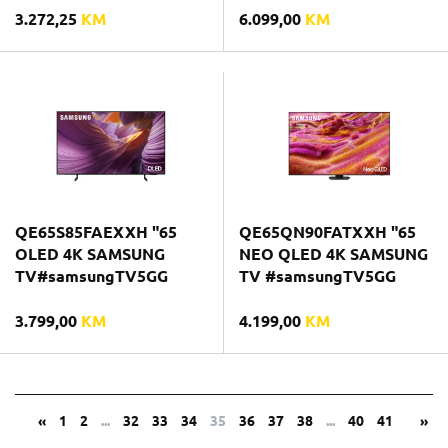
3.272,25
KM
6.099,00
KM
QE65S85FAEXXH "65
QE65QN90FATXXH "65
OLED 4K SAMSUNG
NEO QLED 4K SAMSUNG
TV#samsungTV5GG
TV #samsungTV5GG
3.799,00
KM
4.199,00
KM
«
1
2
...
32
33
34
35
36
37
38
...
40
41
»