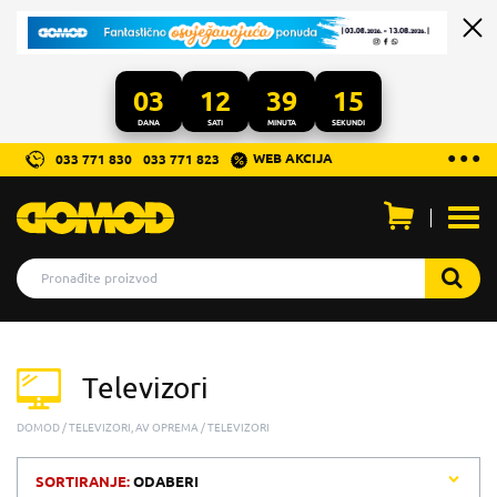
03
12
39
15
DANA
SATI
MINUTA
SEKUNDI
...
● ● ●
WEB AKCIJA
033 771 830
033 771 823
Otvo
men
Televizori
DOMOD
TELEVIZORI, AV OPREMA
TELEVIZORI
SORTIRANJE:
ODABERI