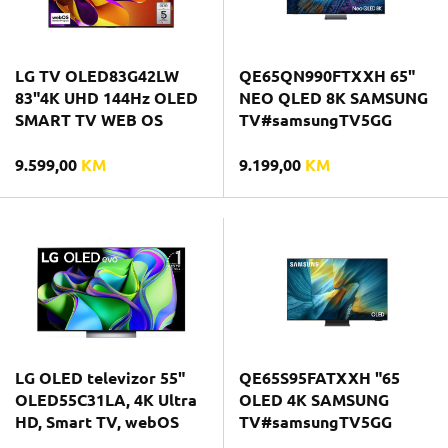
LG TV OLED83G42LW
QE65QN990FTXXH 65"
83"4K UHD 144Hz OLED
NEO QLED 8K SAMSUNG
SMART TV WEB OS
TV#samsungTV5GG
9.599,00
KM
9.199,00
KM
LG OLED televizor 55"
QE65S95FATXXH "65
OLED55C31LA, 4K Ultra
OLED 4K SAMSUNG
HD, Smart TV, webOS
TV#samsungTV5GG