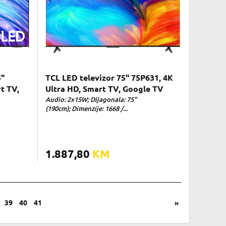
5"
TCL LED televizor 75" 75P631, 4K
t TV,
Ultra HD, Smart TV, Google TV
Audio: 2x15W; Dijagonala: 75"
(190cm); Dimenzije: 1668 /...
1.887,80
KM
39
40
41
»