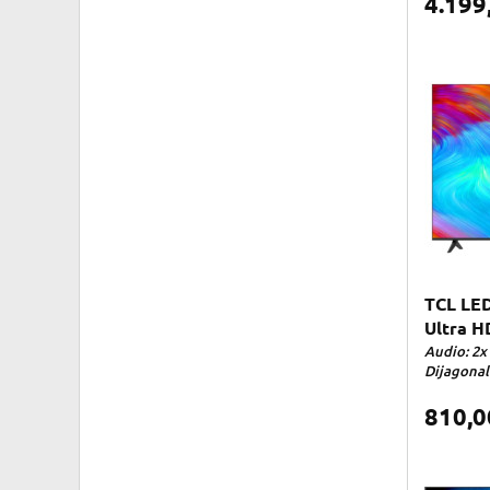
4.199
TCL LED
Ultra H
Audio: 2x
Dijagonala
810,