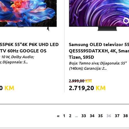
 55P6K 55"4K P6K UHD LED
Samsung OLED televizor 5
TV 60Hz GOOGLE OS
QE55S95DATXXH, 4K, Smar
x 10 W, Dolby Audio;
Tizen, S95D
; Dijagonala: 5...
Boja: Tamno siva; Dijagonala: 55"
(140cm); Garancija: 2...
2.999,00
KM
00
KM
2.719,20
KM
«
1
2
...
33
34
35
36
37
38