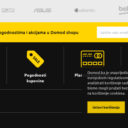
pogodnostima i akcijama u Domod shopu
Domod.ba je unaprijedio 
Pogodnosti
Plaćanje karticama
europskom regulativom. 
kupovine
analizirati korištenje sa
bismo mogli pružati bez
na korištenje cookiesa.
Uslovi korištenja