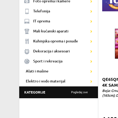
Foto oprema i kamere
Telefonija
IT oprema
Mali kućanski aparati
Kuhinjska oprema i posuđe
Dekoracija i aksesoari
Sport i rekreacija
Alati i mašine
QE65QN
Elektro i vodo materijal
4K SAM
Boja: Crna
KATEGORIJE
Pogledaj sve
(165cm); D