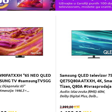
90FATXXH "65 NEO QLED
Samsung QLED televizor 7
SUNG TV #samsungTV5GG
QE75Q80AATXXH, 4K, Smar
; Dijagonala: 65"
Tizen, Q80A #tvrasprodaja
imenzije: 1446.3 ×...
Audio: Izlaz zvuka (RMS): 60W,
Dolby Digital Plus, Dolb...
2.999,00
KM