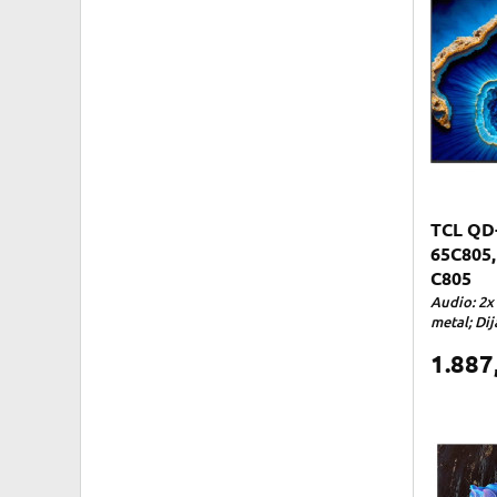
TCL QD-
65C805,
C805
Audio: 2x
metal; Dij
1.887