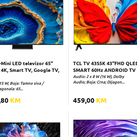
Mini LED televizor 65"
TCL TV 43S5K 43"FHD QLE
 4K, Smart TV, Google TV,
SMART 60Hz ANDROID TV
Audio: 2 x 8 W (16 W), Dolby
Audio; Boja: Crna; Dijagon...
15 W; Boja: Tamno siva /
agonala: 65...
,80
KM
459,00
KM