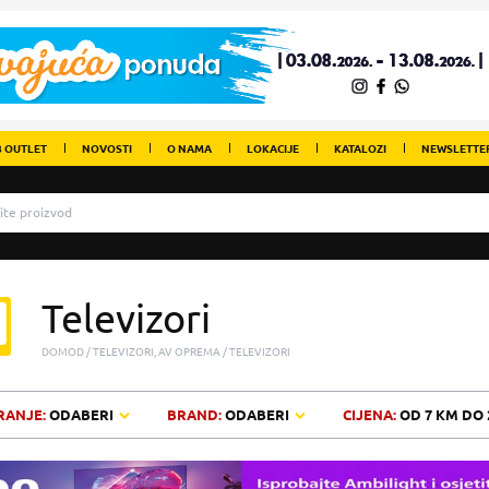
 OUTLET
NOVOSTI
O NAMA
LOKACIJE
KATALOZI
NEWSLETTE
Televizori
DOMOD
TELEVIZORI, AV OPREMA
TELEVIZORI
RANJE:
ODABERI
BRAND:
ODABERI
CIJENA:
OD
7 KM
DO