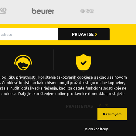
PRIJAVI SE
politiku privatnosti i korištenja takozvanih cookiesa u skladu sa novom
Najbolja korisnička
Sigurna kupovina
Cookiese koristimo kako bismo mogli pružati uslugu online kupovine,
podrška
držaja, nuditi oglašivačka rješenja, kao i za ostale funkcionalnosti koje ne
 cookiesa. Daljnjim korištenjem online prodavnice domod.ba pristajete
PRATITE NAS
Razumijem
Uslovi korištenja
.