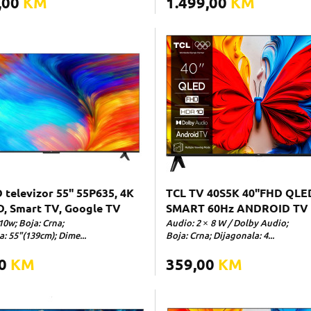
,00
KM
1.499,00
KM
 televizor 55" 55P635, 4K
TCL TV 40S5K 40"FHD QLE
D, Smart TV, Google TV
SMART 60Hz ANDROID TV
10w; Boja: Crna;
Audio: 2 × 8 W / Dolby Audio;
: 55"(139cm); Dime...
Boja: Crna; Dijagonala: 4...
00
KM
359,00
KM