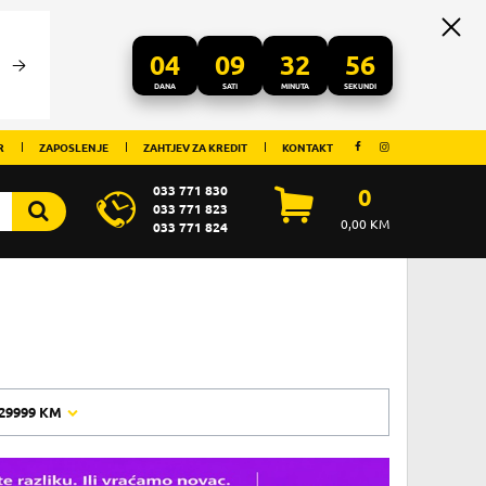
04
09
32
55
DANA
SATI
MINUTA
SEKUNDI
R
ZAPOSLENJE
ZAHTJEV ZA KREDIT
KONTAKT
033 771 830
0
033 771 823
0,00
KM
033 771 824
29999 KM