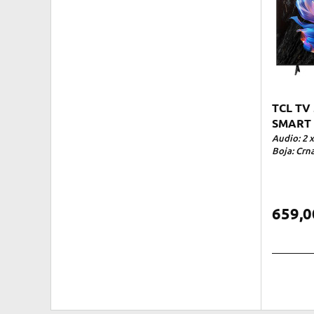
TCL TV
SMART 
Audio: 2 
Boja: Crna
659,