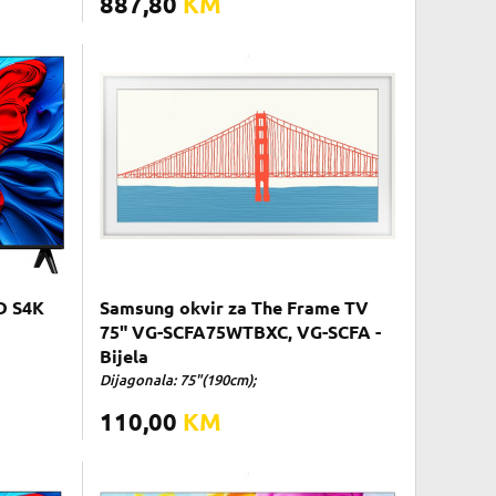
887,80
KM
D S4K
Samsung okvir za The Frame TV
75" VG-SCFA75WTBXC, VG-SCFA -
Bijela
Dijagonala: 75"(190cm);
110,00
KM