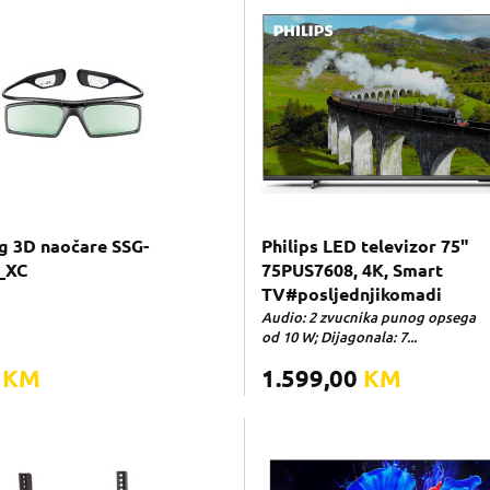
 3D naočare SSG-
Philips LED televizor 75"
_XC
75PUS7608, 4K, Smart
TV#posljednjikomadi
Audio: 2 zvucnika punog opsega
od 10 W; Dijagonala: 7...
0
KM
1.599,00
KM