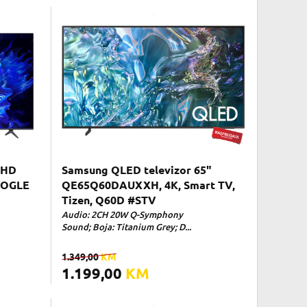
UHD
Samsung QLED televizor 65"
OOGLE
QE65Q60DAUXXH, 4K, Smart TV,
Tizen, Q60D #STV
Audio: 2CH 20W Q-Symphony
Sound; Boja: Titanium Grey; D...
1.349,00
KM
1.199,00
KM