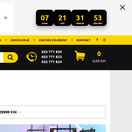
07
21
31
52
DANA
SATI
MINUTA
SEKUNDI
R
ZAPOSLENJE
ZAHTJEV ZA KREDIT
KONTAKT
033 771 830
0
033 771 823
0,00
KM
033 771 824
29999 KM