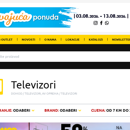
 OUTLET
NOVOSTI
O NAMA
LOKACIJE
KATALOZI
NEWSLETTE
Televizori
DOMOD
TELEVIZORI, AV OPREMA
TELEVIZORI
RANJE:
ODABERI
BRAND:
ODABERI
CIJENA:
OD
7 KM
DO