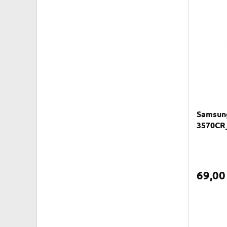
Samsung
3570CR
69,0