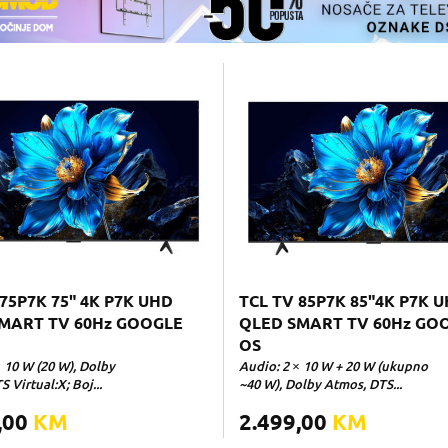
75P7K 75" 4K P7K UHD
TCL TV 85P7K 85"4K P7K 
MART TV 60Hz GOOGLE
QLED SMART TV 60Hz GO
OS
 10 W (20 W), Dolby
Audio: 2 × 10 W + 20 W (ukupno
 Virtual:X; Boj...
~40 W), Dolby Atmos, DTS...
,00
KM
2.499,00
KM