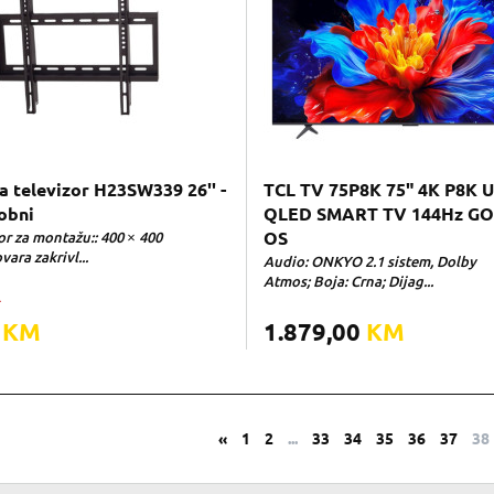
a televizor H23SW339 26'' -
TCL TV 75P8K 75" 4K P8K 
lobni
QLED SMART TV 144Hz G
or za montažu:: 400 × 400
OS
ara zakrivl...
Audio: ONKYO 2.1 sistem, Dolby
Atmos; Boja: Crna; Dijag...
M
0
KM
1.879,00
KM
«
1
2
...
33
34
35
36
37
38