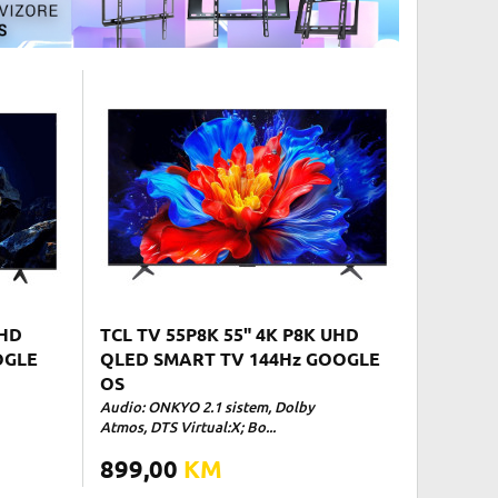
UHD
TCL TV 55P8K 55" 4K P8K UHD
OGLE
QLED SMART TV 144Hz GOOGLE
OS
Audio: ONKYO 2.1 sistem, Dolby
Atmos, DTS Virtual:X; Bo...
899,00
KM