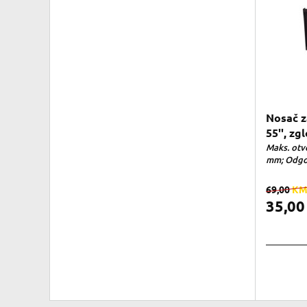
Nosač z
55'', zg
Maks. otv
mm; Odgov
69,00
K
35,0