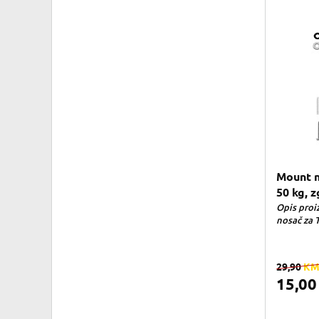
Mount no
50 kg, z
Opis proi
nosač za T
29,90
K
15,0