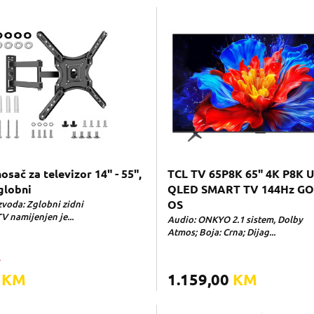
sač za televizor 14" - 55",
TCL TV 65P8K 65" 4K P8K 
globni
QLED SMART TV 144Hz G
zvoda: Zglobni zidni
OS
V namijenjen je...
Audio: ONKYO 2.1 sistem, Dolby
Atmos; Boja: Crna; Dijag...
M
0
KM
1.159,00
KM