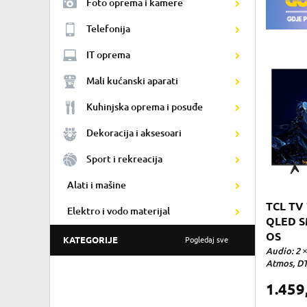
Foto oprema i kamere
Telefonija
IT oprema
Mali kućanski aparati
Kuhinjska oprema i posuđe
Dekoracija i aksesoari
Sport i rekreacija
Alati i mašine
TCL TV 
Elektro i vodo materijal
QLED S
OS
KATEGORIJE
Pogledaj sve
Audio: 2 ×
Atmos, DTS
1.459