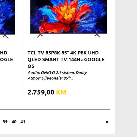
UHD
TCL TV 85P8K 85" 4K P8K UHD
OOGLE
QLED SMART TV 144Hz GOOGLE
OS
Audio: ONKYO 2.1 sistem, Dolby
Atmos; Dijagonala: 85";...
2.759,00
KM
39
40
41
»