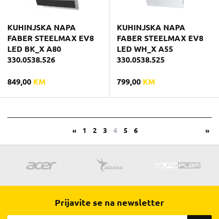
KUHINJSKA NAPA
KUHINJSKA NAPA
FABER STEELMAX EV8
FABER STEELMAX EV8
LED BK_X A80
LED WH_X A55
330.0538.526
330.0538.525
849,00
KM
799,00
KM
«
1
2
3
4
5
6
»
Prijavite se na newsletter